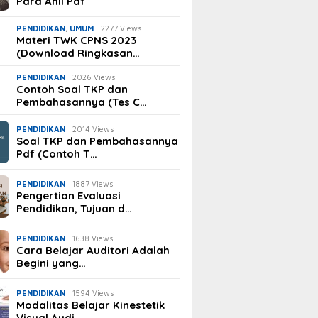
Para Ahli Pdf
PENDIDIKAN
,
UMUM
2277 Views
Materi TWK CPNS 2023
(Download Ringkasan…
PENDIDIKAN
2026 Views
Contoh Soal TKP dan
Pembahasannya (Tes C…
PENDIDIKAN
2014 Views
Soal TKP dan Pembahasannya
Pdf (Contoh T…
PENDIDIKAN
1887 Views
Pengertian Evaluasi
Pendidikan, Tujuan d…
PENDIDIKAN
1638 Views
Cara Belajar Auditori Adalah
Begini yang…
PENDIDIKAN
1594 Views
Modalitas Belajar Kinestetik
Visual Audi…