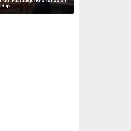
faat Fastabiqul Khairat dalam
idup…