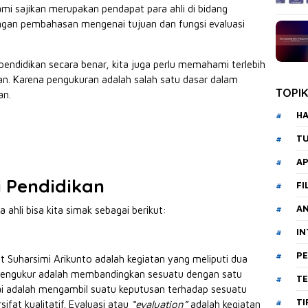
ami sajikan merupakan pendapat para ahli di bidang
dengan pembahasan mengenai tujuan dan fungsi evaluasi
endidikan secara benar, kita juga perlu memahami terlebih
n. Karena pengukuran adalah salah satu dasar dalam
TOPI
an.
HA
T
AP
i Pendidikan
FI
A
a ahli bisa kita simak sebagai berikut:
I
PE
t Suharsimi Arikunto adalah kegiatan yang meliputi dua
 Mengukur adalah membandingkan sesuatu dengan satu
T
ilai adalah mengambil suatu keputusan terhadap sesuatu
TI
ifat kualitatif. Evaluasi atau
“evaluation”
adalah kegiatan