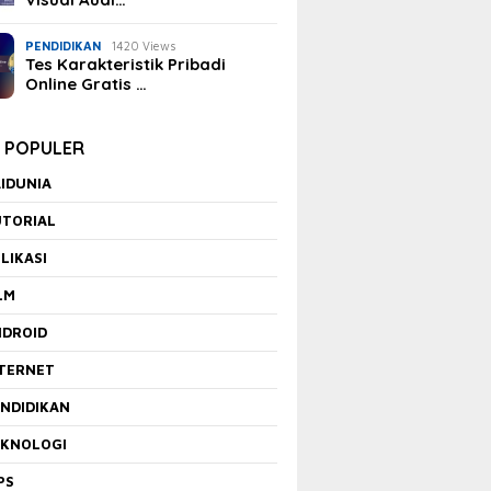
PENDIDIKAN
1420 Views
Tes Karakteristik Pribadi
Online Gratis …
K POPULER
IDUNIA
UTORIAL
LIKASI
LM
NDROID
NTERNET
NDIDIKAN
EKNOLOGI
PS