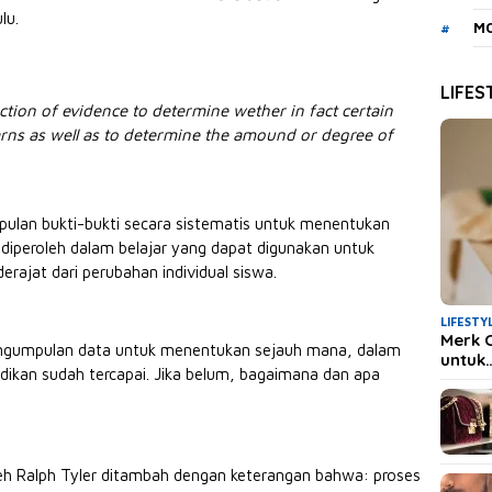
lu.
MO
LIFES
ection of
evidence to determine wether in fact certain
earns as well as to determine the amound or degree of
pulan bukti-bukti secara sistematis untuk menentukan
iperoleh dalam belajar yang dapat digunakan untuk
ajat dari perubahan individual siswa.
LIFESTY
Merk 
engumpulan data untuk menentukan sejauh mana, dalam
untuk
dikan sudah tercapai. Jika belum, bagaimana dan apa
eh Ralph Tyler ditambah dengan keterangan bahwa: proses