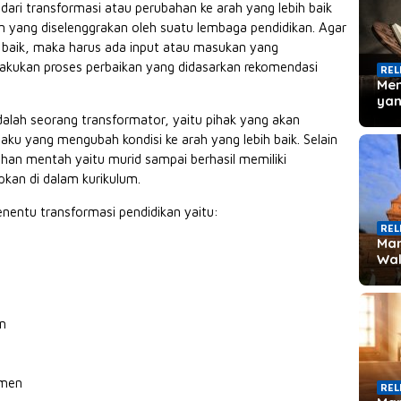
dari transformasi atau perubahan ke arah yang lebih baik
n yang diselenggrakan oleh suatu lembaga pendidikan. Agar
ih baik, maka harus ada input atau masukan yang
lakukan proses perbaikan yang didasarkan rekomendasi
REL
Men
yan
alah seorang transformator, yaitu pihak yang akan
ku yang mengubah kondisi ke arah yang lebih baik. Selain
han mentah yaitu murid sampai berhasil memiliki
pkan di dalam kurikulum.
nentu transformasi pendidikan yaitu:
REL
Man
Wal
n
emen
REL