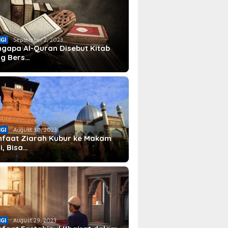
IGI
September 2, 2023
gapa Al-Quran Disebut Kitab
g Bers…
IGI
August 30, 2023
faat Ziarah Kubur ke Makam
i, Bisa…
IGI
August 29, 2023