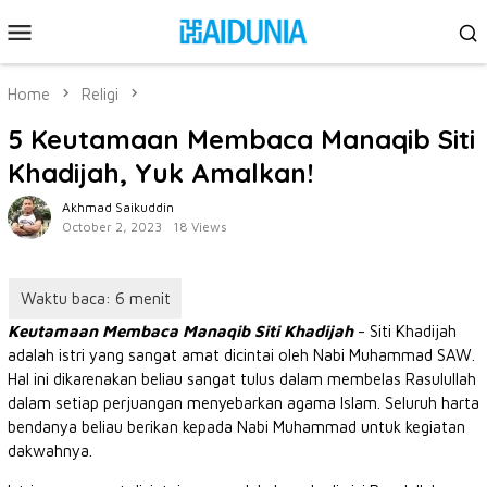
Skip
Mobile
to
Menu
content
Home
Religi
5 Keutamaan Membaca Manaqib Siti
Khadijah, Yuk Amalkan!
Akhmad Saikuddin
October 2, 2023
18 Views
Keutamaan Membaca Manaqib Siti Khadijah
- Siti Khadijah
adalah istri yang sangat amat dicintai oleh Nabi Muhammad SAW.
Hal ini dikarenakan beliau sangat tulus dalam membelas Rasulullah
dalam setiap perjuangan menyebarkan agama Islam. Seluruh harta
bendanya beliau berikan kepada Nabi Muhammad untuk kegiatan
dakwahnya.