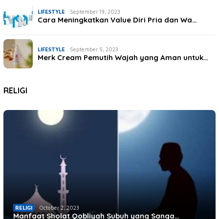
LIFESTYLE
September 19, 2023
Cara Meningkatkan Value Diri Pria dan Wa…
LIFESTYLE
September 5, 2023
Merk Cream Pemutih Wajah yang Aman untuk…
RELIGI
October 3, 2023
RELIGI
October 2, 2023
4 Syair Rabiah Al Adawiyah, Bikin Hati G…
RELIGI
5 Keutamaan Membaca Manaqib Siti Khadija…
RELIGI
October 2, 2023
Manfaat Sholat Qobliyah Subuh yang Sanga…