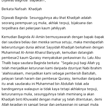
Dijawab Baginda: siapakah?,
Berkata Nafisah: Khadijah
Dijawab Baginda: Sesungguhnya aku lihat Khadijah adalah
seorang perempuan yg mulia, akhlak terpuji, bijaksana dan
terpelihara dari pekerjaan kaum jahiliyyah.
Kemudian Baginda Al-Amiin bermusyawarah dengan bapak-bapak
dari saudara beliau dan mereka semua setuju, maka mendapatlah
keberuntungan dunia akhirat Sayyidah Khadijah berkahwin dengan
Muhammad Al-Amiin Khairul Bariyyah, kemudian datanglah
pembesar2 kaum Quraisy menyaksikan perkawinan itu. Lalu Abu
Thalib bapa saudara Baginda berkata: “Segala puji bagi Allah yg
telah menjadikan keturunan kami daripada dzurriyat Nabi Ibrahim
‘alaihissalaam, menjadikan kami sebagai pembersih Baitullah,
pelayan tanah haram dan pembesar Quraisy, kemudian daripada
itu anak saudaraku ini Muhammad bin Abdullah tidak ada
bandingannya walaupun ia tidak kaya tetapi akhlaknya terpuji,
keturunannya mulia, sesungguhnya telah meminang ia akan
Khadijah binti Khuwailid dengan mahar yg telah ditentukan, demi
Allah kejadian ini sangat besar dan perkawinan ini sangat mulia.