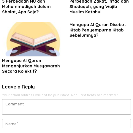
5 Perbedaan NU dan
Perbedaan Zakat, Infaq dan
Muhammadiyah dalam
Shodaqoh, yang Wajib
Sholat, Apa Saja?
Muslim Ketahui
Mengapa Al Quran Disebut
Kitab Penyempurna Kitab
Sebelumnya?
Mengapa Al Quran
Menganjurkan Musyawarah
Secara Kolektif?
Leave a Reply
Your email address will not be published.
Required fields are marked
*