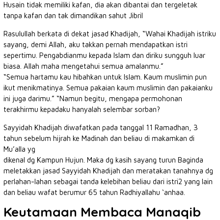
Husain tidak memiliki kafan, dia akan dibantai dan tergeletak
tanpa kafan dan tak dimandikan sahut Jibril
Rasulullah berkata di dekat jasad Khadijah, “Wahai Khadijah istriku
sayang, demi Allah, aku takkan pernah mendapatkan istri
sepertimu. Pengabdianmu kepada Islam dan diriku sungguh luar
biasa. Allah maha mengetahui semua amalanmu.”
“Semua hartamu kau hibahkan untuk Islam. Kaum muslimin pun
ikut menikmatinya. Semua pakaian kaum muslimin dan pakaianku
ini juga darimu.” “Namun begitu, mengapa permohonan
terakhirmu kepadaku hanyalah selembar sorban?
Sayyidah Khadijah diwafatkan pada tanggal 11 Ramadhan, 3
tahun sebelum hijrah ke Madinah dan beliau di makamkan di
Mu’alla yg
dikenal dg Kampun Hujun. Maka dg kasih sayang turun Baginda
meletakkan jasad Sayyidah Khadijah dan meratakan tanahnya dg
perlahan-lahan sebagai tanda kelebihan beliau dari istri2 yang lain
dan beliau wafat berumur 65 tahun Radhiyallahu ‘anhaa.
Keutamaan Membaca Manaqib