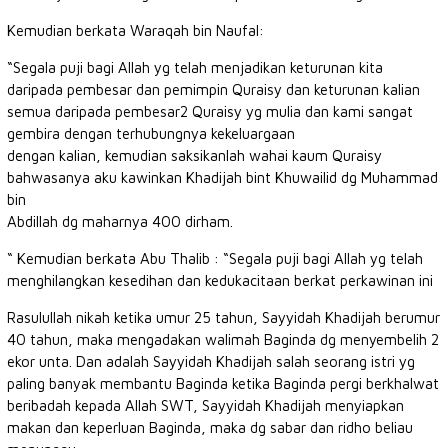
Kemudian berkata Waraqah bin Naufal:
“Segala puji bagi Allah yg telah menjadikan keturunan kita
daripada pembesar dan pemimpin Quraisy dan keturunan kalian
semua daripada pembesar2 Quraisy yg mulia dan kami sangat
gembira dengan terhubungnya kekeluargaan
dengan kalian, kemudian saksikanlah wahai kaum Quraisy
bahwasanya aku kawinkan Khadijah bint Khuwailid dg Muhammad
bin
Abdillah dg maharnya 400 dirham.
“ Kemudian berkata Abu Thalib : “Segala puji bagi Allah yg telah
menghilangkan kesedihan dan kedukacitaan berkat perkawinan ini
Rasulullah nikah ketika umur 25 tahun, Sayyidah Khadijah berumur
40 tahun, maka mengadakan walimah Baginda dg menyembelih 2
ekor unta. Dan adalah Sayyidah Khadijah salah seorang istri yg
paling banyak membantu Baginda ketika Baginda pergi berkhalwat
beribadah kepada Allah SWT, Sayyidah Khadijah menyiapkan
makan dan keperluan Baginda, maka dg sabar dan ridho beliau