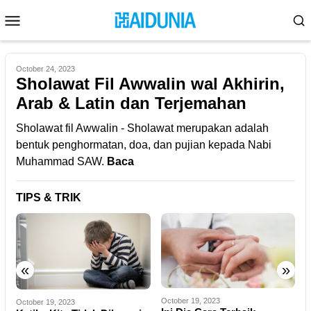
Skip
Mobile
to
Menu
content
October 24, 2023
Sholawat Fil Awwalin wal Akhirin,
Arab & Latin dan Terjemahan
Sholawat fil Awwalin - Sholawat merupakan adalah
bentuk penghormatan, doa, dan pujian kepada Nabi
Muhammad SAW.
Baca
TIPS & TRIK
«
»
October 19, 2023
O
October 19, 2023