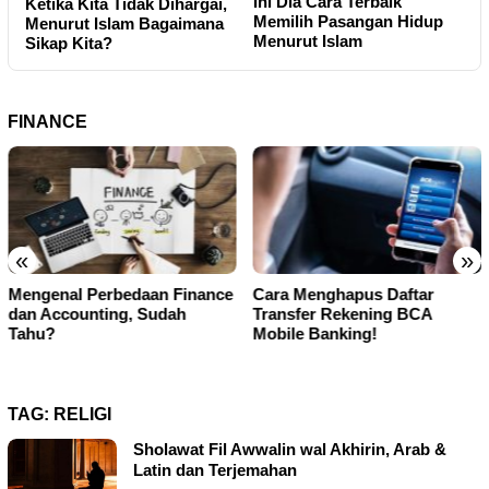
Ini Dia Cara Terbaik
u
Ketika Kita Tidak Dihargai,
Memilih Pasangan Hidup
A
Menurut Islam Bagaimana
Menurut Islam
P
Sikap Kita?
FINANCE
«
»
Mengenal Perbedaan Finance
Cara Menghapus Daftar
dan Accounting, Sudah
Transfer Rekening BCA
Tahu?
Mobile Banking!
TAG:
RELIGI
Sholawat Fil Awwalin wal Akhirin, Arab &
Latin dan Terjemahan