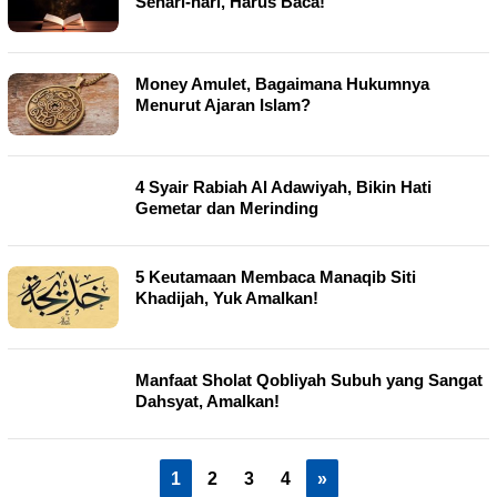
Sehari-hari, Harus Baca!
Money Amulet, Bagaimana Hukumnya
Menurut Ajaran Islam?
4 Syair Rabiah Al Adawiyah, Bikin Hati
Gemetar dan Merinding
5 Keutamaan Membaca Manaqib Siti
Khadijah, Yuk Amalkan!
Manfaat Sholat Qobliyah Subuh yang Sangat
Dahsyat, Amalkan!
1
2
3
4
»