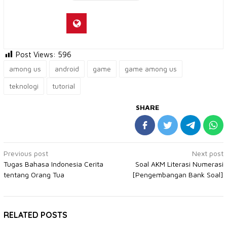
Post Views:
596
among us
android
game
game among us
teknologi
tutorial
SHARE
Post
Previous post
Next post
Tugas Bahasa Indonesia Cerita
Soal AKM Literasi Numerasi
navigation
tentang Orang Tua
[Pengembangan Bank Soal]
RELATED POSTS