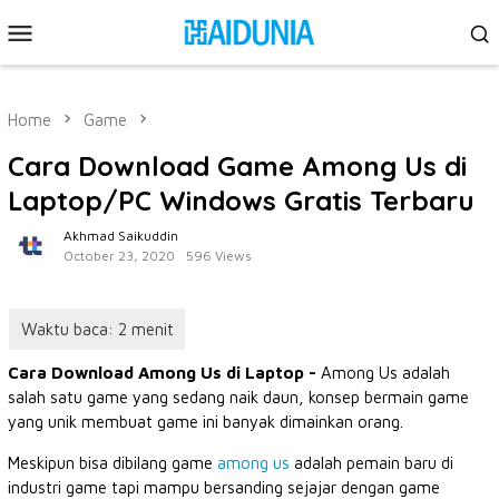
Skip
Mobile
to
Menu
content
Home
Game
Cara Download Game Among Us di
Laptop/PC Windows Gratis Terbaru
Akhmad Saikuddin
October 23, 2020
596 Views
Cara Download Among Us di Laptop -
Among Us adalah
salah satu game yang sedang naik daun, konsep bermain game
yang unik membuat game ini banyak dimainkan orang.
Meskipun bisa dibilang game
among us
adalah pemain baru di
industri game tapi mampu bersanding sejajar dengan game