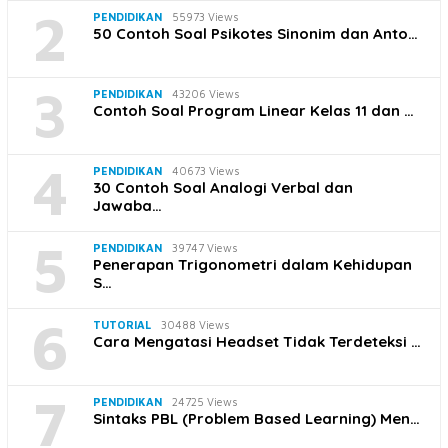
2
PENDIDIKAN
55973 Views
50 Contoh Soal Psikotes Sinonim dan Anto…
3
PENDIDIKAN
43206 Views
Contoh Soal Program Linear Kelas 11 dan …
4
PENDIDIKAN
40673 Views
30 Contoh Soal Analogi Verbal dan
Jawaba…
5
PENDIDIKAN
39747 Views
Penerapan Trigonometri dalam Kehidupan
S…
6
TUTORIAL
30488 Views
Cara Mengatasi Headset Tidak Terdeteksi …
7
PENDIDIKAN
24725 Views
Sintaks PBL (Problem Based Learning) Men…