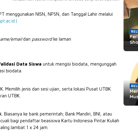
TMPT menggunakan NISN, NPSN, dan Tanggal Lahir melalui
pt.ac.id.)
REL
Per
name/email
dan
password
ke laman
Sho
Validasi Data Siswa
untuk mengisi biodata, mengunggah
asi biodata.
REL
 Memilih jenis dan sesi ujian, serta lokasi Pusat UTBK
Men
aran UTBK.
Mu
. Biasanya ke bank pemerintah; Bank Mandiri, BNI, atau
ali bagi pendaftar beasiswa Kartu Indonesia Pintar Kuliah
aling lambat 1 x 24 jam.