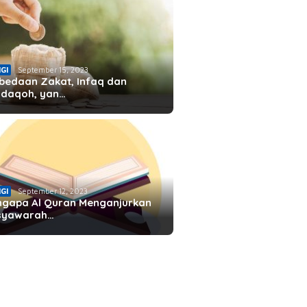
IGI
September 15, 2023
bedaan Zakat, Infaq dan
daqoh, yan…
IGI
September 12, 2023
gapa Al Quran Menganjurkan
syawarah…