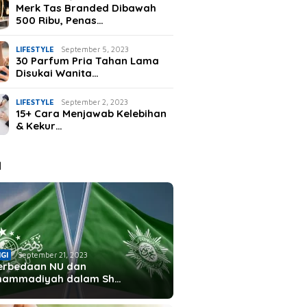
Merk Tas Branded Dibawah
500 Ribu, Penas…
LIFESTYLE
September 5, 2023
30 Parfum Pria Tahan Lama
Disukai Wanita…
LIFESTYLE
September 2, 2023
15+ Cara Menjawab Kelebihan
& Kekur…
I
IGI
September 21, 2023
erbedaan NU dan
hammadiyah dalam Sh…