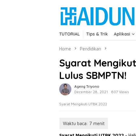
Skip
close
to
content
TUTORIAL
Tips & Trik
Aplikasi
Home
Pendidikan
Syarat Mengikut
Lulus SBMPTN!
Ageng Triyono
December 28, 2021
807 Views
Syarat Mengikuti UTBK 2022
Syarat Mengikuti UTBK 2022
- Hal