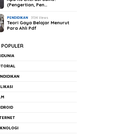
(Pengertian, Pen…
PENDIDIKAN
3134 Views
Teori Gaya Belajar Menurut
Para Ahli Pdf
K POPULER
IDUNIA
UTORIAL
NDIDIKAN
LIKASI
LM
NDROID
NTERNET
EKNOLOGI