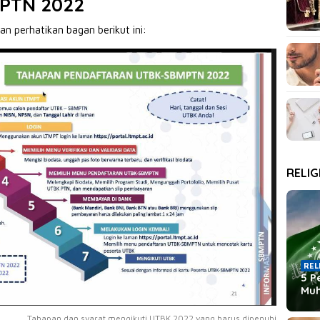
PTN 2022
 perhatikan bagan berikut ini:
RELIG
REL
5 P
Mu
Tahapan dan syarat mengikuti UTBK 2022 yang harus dipenuhi