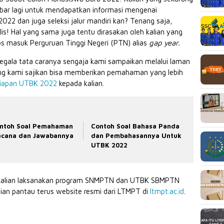
abar lagi untuk mendapatkan informasi mengenai
 dan juga seleksi jalur mandiri kan? Tenang saja,
ilis! Hal yang sama juga tentu dirasakan oleh kalian yang
los masuk Perguruan Tinggi Negeri (PTN) alias
gap year.
egala tata caranya sengaja kami sampaikan melalui laman
ang kami sajikan bisa memberikan pemahaman yang lebih
siapan UTBK 2022
kepada kalian.
ntoh Soal Pemahaman
Contoh Soal Bahasa Panda
cana dan Jawabannya
dan Pembahasannya Untuk
UTBK 2022
a kalian laksanakan program SNMPTN dan UTBK SBMPTN
lian pantau terus website resmi dari LTMPT di
ltmpt.ac.id
.