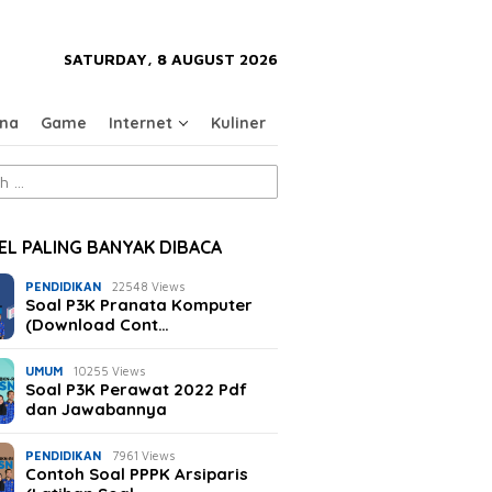
close
SATURDAY, 8 AUGUST 2026
na
Game
Internet
Kuliner
EL PALING BANYAK DIBACA
PENDIDIKAN
22548 Views
Soal P3K Pranata Komputer
(Download Cont…
UMUM
10255 Views
Soal P3K Perawat 2022 Pdf
dan Jawabannya
PENDIDIKAN
7961 Views
Contoh Soal PPPK Arsiparis