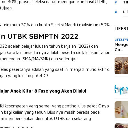
imum 30%, proses seleksi dapat menggunakan hasil UTBK,
TI
tujuan.
LI
 minimum 30% dan kuota Seleksi Mandiri maksimum 50%.
LIFES
an UTBK SBMPTN 2022
LIFESTY
Mengen
 adalah pelajar lulusan tahun berjalan (2022) dan
Ca…
n kata lain peserta nya adalah peserta didik lulusan tahun
n menengah (SMA/MA/SMK) dan sederajat.
as pesertanya adalah yang saat ini menjadi murid aktif di
gan yang lulusan paket C?
ajar Anak Kita: 8 Fase yang Akan Dilalui
liki kesempatan yang sama, yang penting lulus paket C nya
n bagi kalian yang tahun lulus nya masih berada pada
ai mempersiapkan diri untuk UTBK dari sekarang.