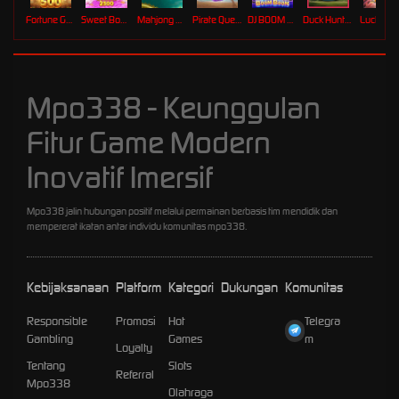
Fortune Gems 500
Sweet Bonanza 2500
Mahjong Ways 2
Pirate Quest 1000
DJ BOOM BOOM
Duck Hunters
Lucky Ne
Mpo338 - Keunggulan
Fitur Game Modern
Inovatif Imersif
Mpo338 jalin hubungan positif melalui permainan berbasis tim mendidik dan
mempererat ikatan antar individu komunitas mpo338.
Kebijaksanaan
Platform
Kategori
Dukungan
Komunitas
Responsible
Promosi
Hot
Telegra
Gambling
Games
m
Loyalty
Tentang
Slots
Referral
Mpo338
Olahraga