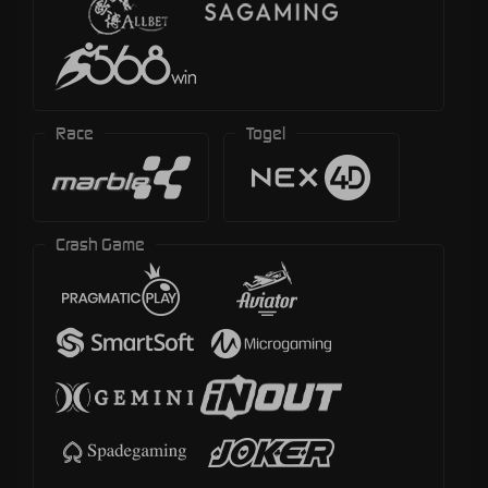
Race
Togel
Crash Game