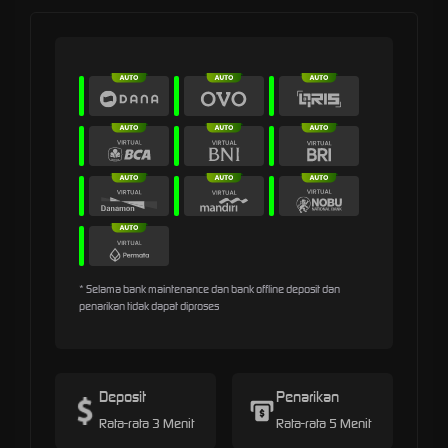
* Selama bank maintenance dan bank offline deposit dan
penarikan tidak dapat diproses
Deposit
Penarikan
Rata-rata 3 Menit
Rata-rata 5 Menit