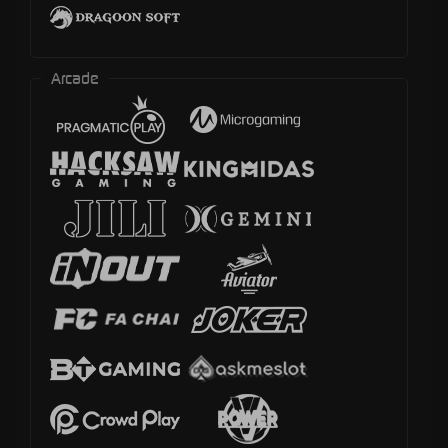
Arcade