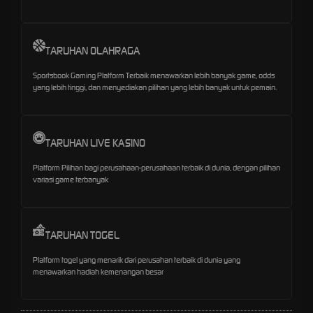
TARUHAN OLAHRAGA
Sportsbook Gaming Platform Terbaik menawarkan lebih banyak game, odds
yang lebih tinggi, dan menyediakan pilihan yang lebih banyak untuk pemain.
TARUHAN LIVE KASINO
Platform Pilihan bagi perusahaan-perusahaan terbaik di dunia, dengan pilihan
variasi game terbanyak
TARUHAN TOGEL
Platform togel yang menarik dari perusahan terbaik di dunia yang
menawarkan hadiah kemenangan besar