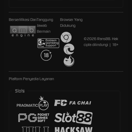
Bersertifikasi Dari
Tanggung
Browser Yang
Jawab
Didukung
Bermain
©2026 Rans88. Hak
cipta dilindungi | 18+
Platform Penyedia Layanan
Slots