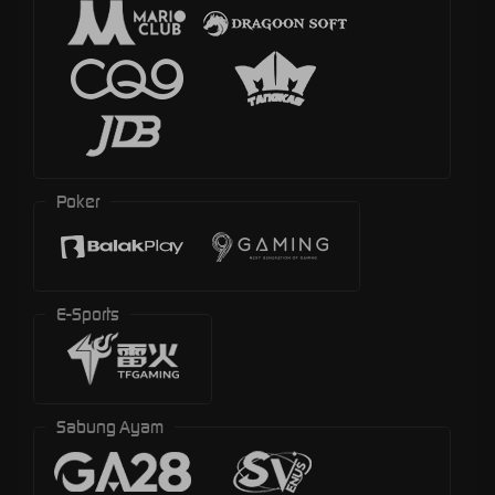
Poker
E-Sports
Sabung Ayam