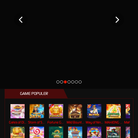
GAME POPULER
Gates of Olympus Roulette
Storm of Seth 2
Fortune Gems
Wild Bounty Showdown
Way of Ninja
MAHJONG 5 DRAGONS
Mahj