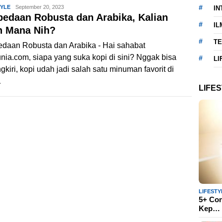
TYLE
Akhmad
September 20, 2023
IN
bedaan Robusta dan Arabika, Kalian
Saikuddin
IL
ih Mana Nih?
T
edaan Robusta dan Arabika - Hai sahabat
nia.com, siapa yang suka kopi di sini? Nggak bisa
LI
gkiri, kopi udah jadi salah satu minuman favorit di
a
LIFE
LIFESTY
5+ Con
Kep…