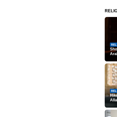
RELIG
REL
Sho
Ar
REL
Hik
All