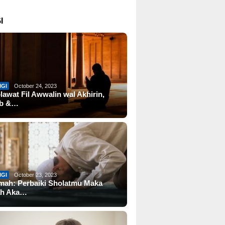
I
IGI
October 24, 2023
lawat Fil Awwalin wal Akhirin,
ab &…
IGI
October 23, 2023
mah: Perbaiki Sholatmu Maka
ah Aka…