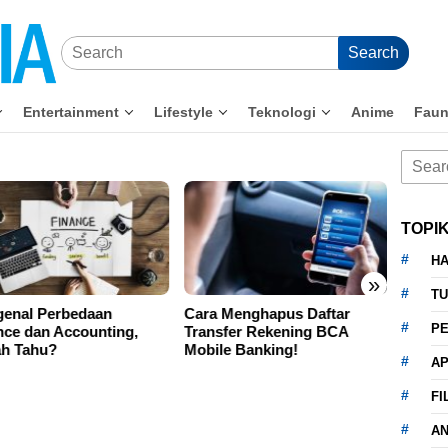
Search
Entertainment
Lifestyle
Teknologi
Anime
Fau
Searc
for:
TOPI
HA
»
TU
Cara Menghapus Daftar
Sering Bayar Pakai Digital
PE
Transfer Rekening BCA
Wallet? Ini 5 Tips Aman saat
Mobile Banking!
Bertransaksi
AP
FI
A