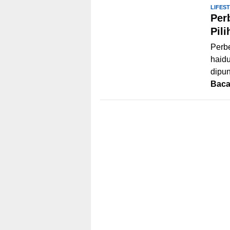
LIFES
Per
Pil
Perb
haidu
dipun
Bac