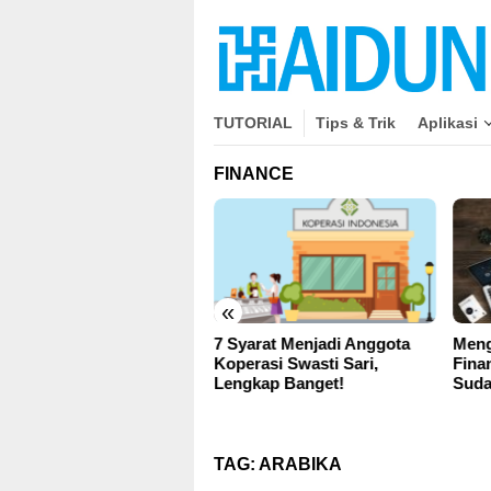
close
Skip
to
content
TUTORIAL
Tips & Trik
Aplikasi
FINANCE
«
a
7 Syarat Menjadi Anggota
Mengenal Perbedaan
an
Koperasi Swasti Sari,
Finance dan Accounting,
Lengkap Banget!
Sudah Tahu?
TAG:
ARABIKA