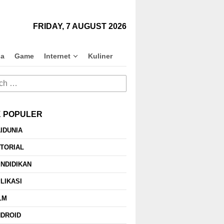
close
FRIDAY, 7 AUGUST 2026
na
Game
Internet
Kuliner
h
K POPULER
IDUNIA
TORIAL
Pengertian, Prosedur
Beberapa Rekomendasi
NDIDIKAN
Pemakaian & Cara
Pilihan Produk Dana
Menghitung Dividen Bagi
Pensiun
LIKASI
Pemula
LM
NDROID