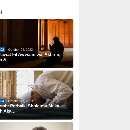
I
IGI
October 24, 2023
lawat Fil Awwalin wal Akhirin,
ab &…
IGI
October 23, 2023
mah: Perbaiki Sholatmu Maka
ah Aka…