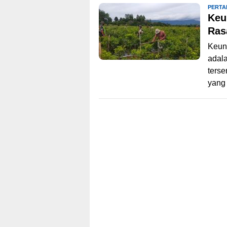
PERTA
Keu
Ras
Keung
adala
terse
yan