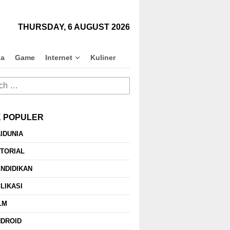
close
THURSDAY, 6 AUGUST 2026
na
Game
Internet
Kuliner
h
K POPULER
IDUNIA
TORIAL
Pengertian, Prosedur
Beberapa Rekomendasi
L
NDIDIKAN
Pemakaian & Cara
Pilihan Produk Dana
M
Menghitung Dividen Bagi
Pensiun
W
LIKASI
Pemula
LM
NDROID