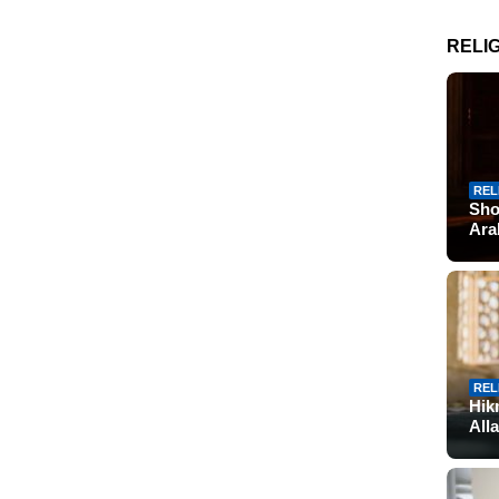
RELIG
REL
Sho
Ar
REL
Hik
All