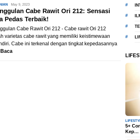
NIAN
Akhmad
May 9, 2023
IN
nggulan Cabe Rawit Ori 212: Sensasi
Saikuddin
IL
a Pedas Terbaik!
T
gulan Cabe Rawit Ori 212 - Cabe rawit Ori 212
h varietas cabe rawit yang memiliki keistimewaan
LI
ndiri. Cabe ini terkenal dengan tingkat kepedasannya
g
Baca
LIFE
LIFESTY
5+ Con
Kep…