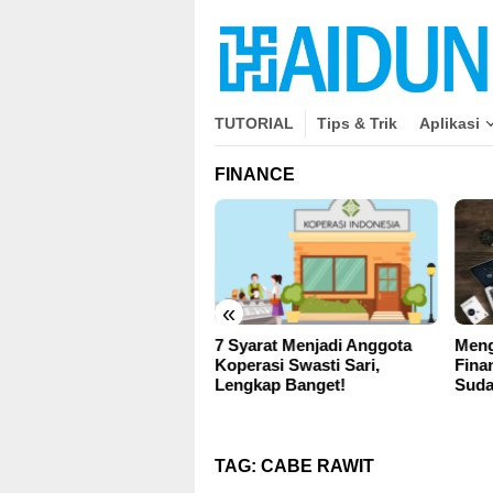
close
Skip
to
content
TUTORIAL
Tips & Trik
Aplikasi
FINANCE
«
7 Syarat Menjadi Anggota
Mengenal Perbedaan
Koperasi Swasti Sari,
Finance dan Accounting,
Lengkap Banget!
Sudah Tahu?
TAG:
CABE RAWIT