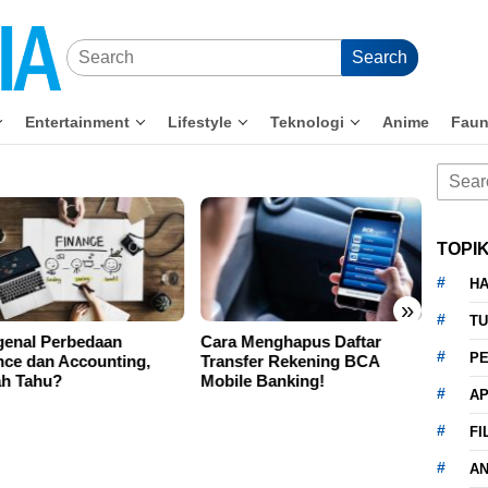
Search
Entertainment
Lifestyle
Teknologi
Anime
Fau
Searc
for:
TOPI
HA
»
TU
Cara Menghapus Daftar
Sering Bayar Pakai Digital
PE
Transfer Rekening BCA
Wallet? Ini 5 Tips Aman saat
Mobile Banking!
Bertransaksi
AP
FI
A