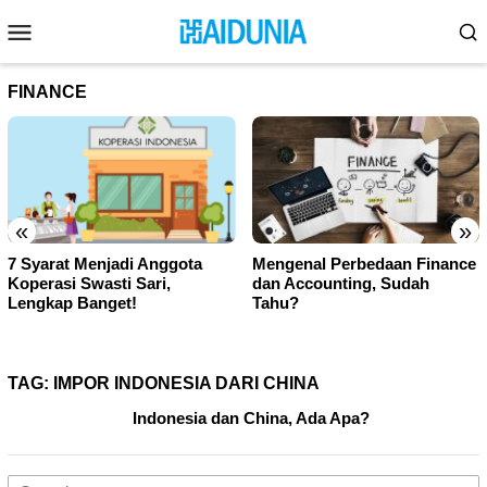
Skip
Mobile
to
Menu
content
FINANCE
«
»
ota
Mengenal Perbedaan Finance
Cara Menghapus Dafta
dan Accounting, Sudah
Transfer Rekening BC
Tahu?
Mobile Banking!
TAG:
IMPOR INDONESIA DARI CHINA
Indonesia dan China, Ada Apa?