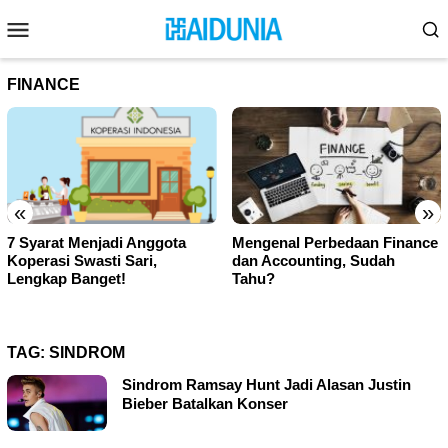
Skip
Mobile
to
Menu
content
FINANCE
«
»
a
Mengenal Perbedaan Finance
Cara Menghapus Daftar
dan Accounting, Sudah
Transfer Rekening BCA
Tahu?
Mobile Banking!
TAG:
SINDROM
Sindrom Ramsay Hunt Jadi Alasan Justin
Bieber Batalkan Konser