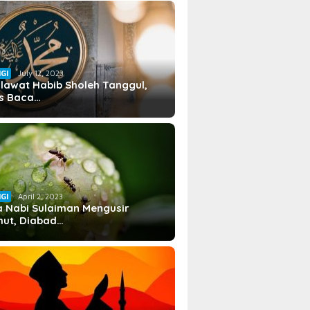
IGI
July 12, 2023
lawat Habib Sholeh Tanggul,
s Baca…
IGI
April 2, 2023
 Nabi Sulaiman Mengusir
ut, Diabad…