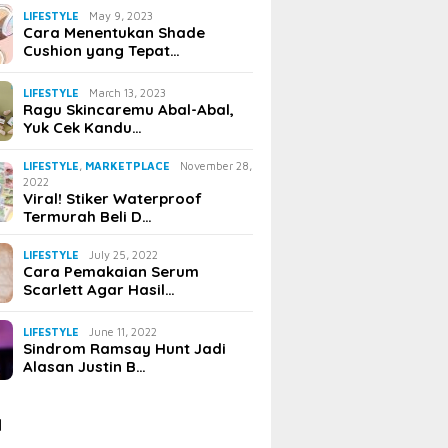
LIFESTYLE
May 9, 2023
Cara Menentukan Shade
Cushion yang Tepat…
LIFESTYLE
March 13, 2023
Ragu Skincaremu Abal-Abal,
Yuk Cek Kandu…
LIFESTYLE
,
MARKETPLACE
November 28,
2022
Viral! Stiker Waterproof
Termurah Beli D…
LIFESTYLE
July 25, 2022
Cara Pemakaian Serum
Scarlett Agar Hasil…
LIFESTYLE
June 11, 2022
Sindrom Ramsay Hunt Jadi
Alasan Justin B…
I