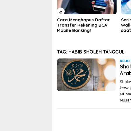
«
ra Menghapus Daftar
Sering Bayar Pakai Digital
Peng
ansfer Rekening BCA
Wallet? Ini 5 Tips Aman
Pem
ile Banking!
saat Bertransaksi
Meng
Pem
TAG:
HABIB SHOLEH TANGGUL
RELIGI
Shol
Arab
Shola
kewaj
Muham
Nusan