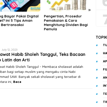
»
ertian, Prosedur
Beberapa Rekomendasi
Lapor
akaian & Cara
Pilihan Produk Dana
Menin
hitung Dividen Bagi
Pensiun
Kalia
ula
TOPI
T
Akhmad
July 12, 2023
HA
awat Habib Sholeh Tanggul, Teks Bacaan
Saikuddin
 Latin dan Arti
AP
wat Habib Sholeh Tanggul - Membaca sholawat adalah
FI
iban bagi setiap muslim yang mengaku cinta Nabi
mad SAW. Banyak sekali sholawat yang tersebar di
A
tara ini,
Baca
I
T
TI