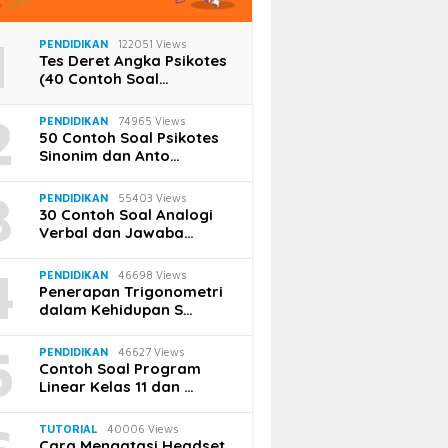
1
PENDIDIKAN
122051 Views
Tes Deret Angka Psikotes
(40 Contoh Soal…
2
PENDIDIKAN
74965 Views
50 Contoh Soal Psikotes
Sinonim dan Anto…
3
PENDIDIKAN
55403 Views
30 Contoh Soal Analogi
Verbal dan Jawaba…
4
PENDIDIKAN
46698 Views
Penerapan Trigonometri
dalam Kehidupan S…
5
PENDIDIKAN
46627 Views
Contoh Soal Program
Linear Kelas 11 dan …
TUTORIAL
40006 Views
Cara Mengatasi Headset