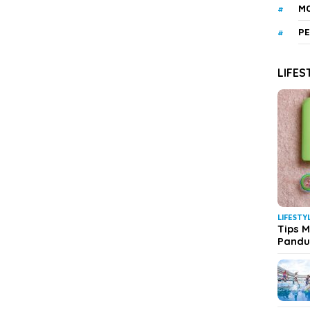
MO
PE
LIFES
LIFESTY
Tips M
Pand