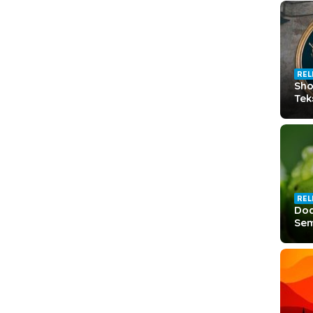
REL
Sho
Tek
REL
Doa
Sem