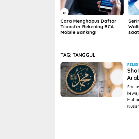
«
ra Menghapus Daftar
Sering Bayar Pakai Digital
Peng
ansfer Rekening BCA
Wallet? Ini 5 Tips Aman
Pem
ile Banking!
saat Bertransaksi
Meng
Pem
TAG:
TANGGUL
RELIGI
Shol
Arab
Shola
kewaj
Muham
Nusan