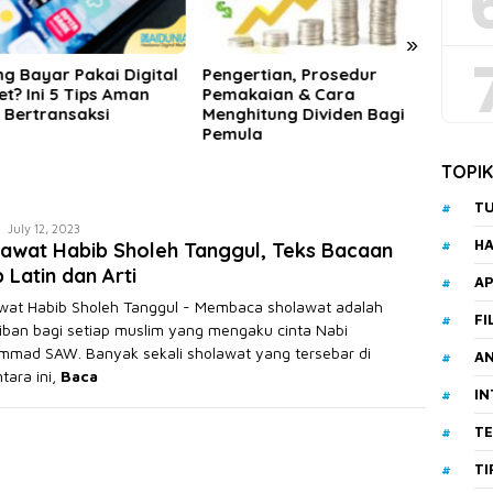
»
ertian, Prosedur
Beberapa Rekomendasi
Lapor
akaian & Cara
Pilihan Produk Dana
Menin
hitung Dividen Bagi
Pensiun
Kalia
ula
TOPI
T
Akhmad
July 12, 2023
HA
awat Habib Sholeh Tanggul, Teks Bacaan
Saikuddin
 Latin dan Arti
AP
wat Habib Sholeh Tanggul - Membaca sholawat adalah
FI
iban bagi setiap muslim yang mengaku cinta Nabi
mad SAW. Banyak sekali sholawat yang tersebar di
A
tara ini,
Baca
I
T
TI