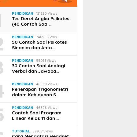
1
PENDIDIKAN
121630 Views
Tes Deret Angka Psikotes
(40 Contoh Soal…
2
PENDIDIKAN
74696 Views
50 Contoh Soal Psikotes
Sinonim dan Anto…
3
PENDIDIKAN
55031 Views
30 Contoh Soal Analogi
Verbal dan Jawaba…
4
PENDIDIKAN
46668 Views
Penerapan Trigonometri
dalam Kehidupan S…
5
PENDIDIKAN
46596 Views
Contoh Soal Program
Linear Kelas 11 dan …
TUTORIAL
39937 Views
Cara Mengatasi Headset