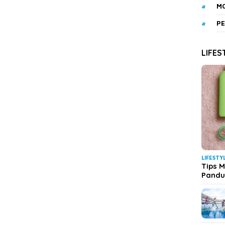
MO
PE
LIFES
LIFESTY
Tips M
Pand