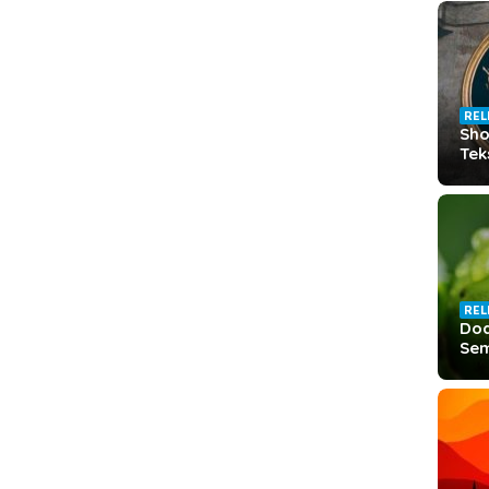
REL
Sho
Tek
REL
Doa
Sem