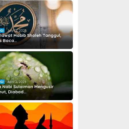
IGI
July 12, 2023
lawat Habib Sholeh Tanggul,
s Baca…
IGI
April 2, 2023
 Nabi Sulaiman Mengusir
ut, Diabad…