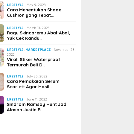
LIFESTYLE
May 9, 2023
Cara Menentukan Shade
Cushion yang Tepat…
LIFESTYLE
March 13, 2023
Ragu Skincaremu Abal-Abal,
Yuk Cek Kandu…
LIFESTYLE
,
MARKETPLACE
November 28,
2022
Viral! Stiker Waterproof
Termurah Beli D…
LIFESTYLE
July 25, 2022
Cara Pemakaian Serum
Scarlett Agar Hasil…
LIFESTYLE
June 11, 2022
Sindrom Ramsay Hunt Jadi
Alasan Justin B…
I