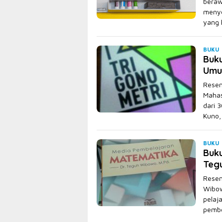
beraw
menye
yang
A
BUKU
Buk
T
Umu
Resen
Mahas
dari 
Kuno
A
BUKU
Buk
T
Teg
Resen
Wibow
pelaj
pembe