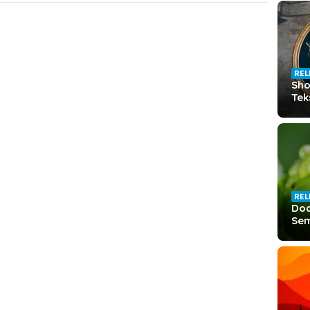
REL
Sho
Tek
REL
Doa
Sem