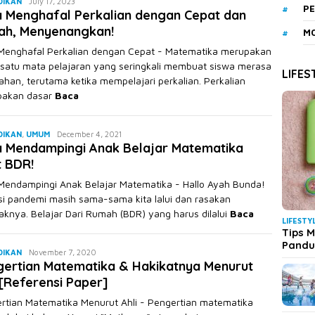
Akhmad
DIKAN
July 17, 2023
PE
 Menghafal Perkalian dengan Cepat dan
Saikuddin
ah, Menyenangkan!
MO
Menghafal Perkalian dengan Cepat - Matematika merupakan
 satu mata pelajaran yang seringkali membuat siswa merasa
LIFES
ahan, terutama ketika mempelajari perkalian. Perkalian
pakan dasar
Baca
Ageng
DIKAN
,
UMUM
December 4, 2021
a Mendampingi Anak Belajar Matematika
Triyono
t BDR!
Mendampingi Anak Belajar Matematika - Hallo Ayah Bunda!
si pandemi masih sama-sama kita lalui dan rasakan
knya. Belajar Dari Rumah (BDR) yang harus dilalui
Baca
LIFESTY
Tips M
Pand
Ageng
DIKAN
November 7, 2020
ertian Matematika & Hakikatnya Menurut
Triyono
 [Referensi Paper]
rtian Matematika Menurut Ahli - Pengertian matematika