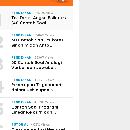
1
PENDIDIKAN
123700 Views
Tes Deret Angka Psikotes
(40 Contoh Soal…
2
PENDIDIKAN
75869 Views
50 Contoh Soal Psikotes
Sinonim dan Anto…
3
PENDIDIKAN
56367 Views
30 Contoh Soal Analogi
Verbal dan Jawaba…
4
PENDIDIKAN
46898 Views
Penerapan Trigonometri
dalam Kehidupan S…
5
PENDIDIKAN
46798 Views
Contoh Soal Program
Linear Kelas 11 dan …
TUTORIAL
40312 Views
, 2021
Cara Mengatasi Headset