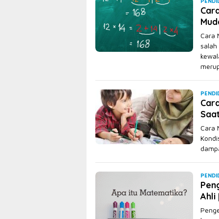
PENDI
Cara
Mud
Cara 
salah
kewal
meru
PENDI
Car
Saa
Cara 
Kondi
dampa
PENDI
Peng
Ahli
Penge