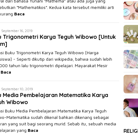
al dari bahasa Yunani “Mathema” atau ada juga yang
butkan “Mathematikos”. Kedua kata tersebut memiliki arti
 kurang
Baca
geng
September 16, 2019
u Trigonometri Karya Teguh Wibowo [Untuk
riyono
m]
si Buku Trigonometri Karya Teguh Wibowo [Harga
iswa] - Seperti dikutip dari wikipedia, bahwa sudah lebih
3000 tahun lalu trigonometri dipelajari. Mayarakat Mesir
,
Baca
geng
September 10, 2019
u Media Pembelajaran Matematika Karya
riyono
uh Wibowo
si Buku Media Pembelajaran Matematika Karya Teguh
o-Matematika sudah dikenal bahkan dikenang sebagai
aran yang suit bagi seorang murid. Sebab itu, sebuah media
lajaran yang
Baca
RELIG