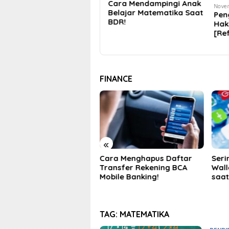
Cara Mendampingi Anak
November 7, 2020
Septe
Belajar Matematika Saat
Pengertian Matematika &
Buk
BDR!
Hakikatnya Menurut Ahli
Teg
[Referensi Paper]
Um
FINANCE
«
ra Menghapus Daftar
Sering Bayar Pakai Digital
Peng
ansfer Rekening BCA
Wallet? Ini 5 Tips Aman
Pem
ile Banking!
saat Bertransaksi
Meng
Pem
TAG:
MATEMATIKA