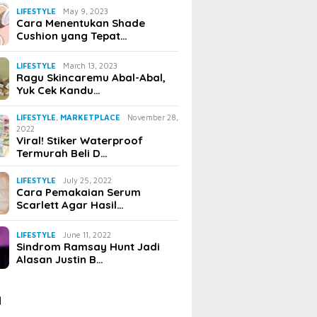
LIFESTYLE
May 9, 2023
Cara Menentukan Shade
Cushion yang Tepat…
LIFESTYLE
March 13, 2023
Ragu Skincaremu Abal-Abal,
Yuk Cek Kandu…
LIFESTYLE
,
MARKETPLACE
November 28,
2022
Viral! Stiker Waterproof
Termurah Beli D…
LIFESTYLE
July 25, 2022
Cara Pemakaian Serum
Scarlett Agar Hasil…
LIFESTYLE
June 11, 2022
Sindrom Ramsay Hunt Jadi
Alasan Justin B…
I