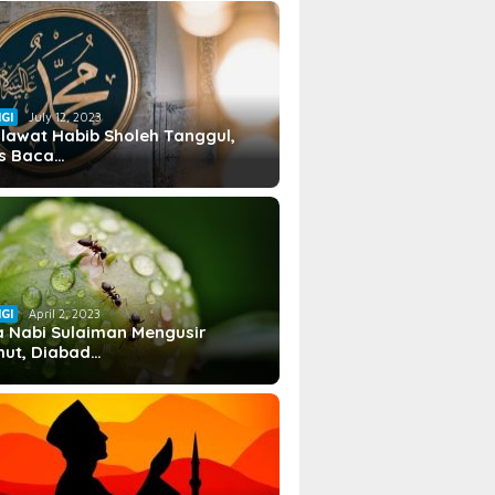
IGI
July 12, 2023
lawat Habib Sholeh Tanggul,
s Baca…
IGI
April 2, 2023
 Nabi Sulaiman Mengusir
ut, Diabad…