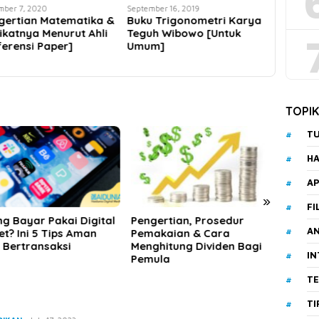
Cara Me
mber 16, 2019
September 10, 2019
Belajar
u Trigonometri Karya
Buku Media
BDR!
uh Wibowo [Untuk
Pembelajaran
um]
Matematika Karya Teguh
Wibowo
TOPI
T
HA
AP
»
FI
ertian, Prosedur
Beberapa Rekomendasi
Lapor
A
akaian & Cara
Pilihan Produk Dana
Menin
hitung Dividen Bagi
Pensiun
Kalia
I
ula
T
TI