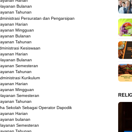
layanan Harian
elayanan Bulanan
layanan Tahunan
dministrasi Persuratan dan Pengarsipan
layanan Harian
layanan Mingguan
layanan Bulanan
layanan Tahunan
dministrasi Kesiswaan
layanan Harian
elayanan Bulanan
layanan Semesteran
layanan Tahunan
dministrasi Kurikulum
layanan Harian
layanan Mingguan
RELIG
elayanan Semesteran
layanan Tahunan
aha Sekolah Sebagai Operator Dapodik
layanan Harian
layanan bulanan
elayanan Semesteran
layanan Tahunan