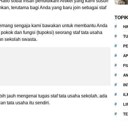
Hallo sobat insan pendidikan! Artikel yang kami susun
kan, terutama bagi Anda yang baru join sebagai staf
TOPI
i memang sengaja kami bawakan untuk membantu Anda
HA
pokok dan fungsi (tupoksi) seorang staf tata usaha
TU
un sekolah swasta.
PE
AP
FI
A
IN
IL
bih jauh mengenai tugas staf tata usaha sekolah, ada
an tata usaha itu sendiri.
LI
T