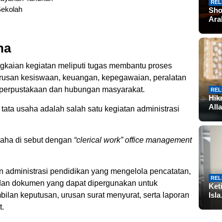
REL
Sekolah
Sho
Ar
ha
ngkaian kegiatan meliputi tugas membantu proses
urusan kesiswaan, keuangan, kepegawaian, peralatan
um, perpustakaan dan hubungan masyarakat.
REL
Hik
All
tata usaha adalah salah satu kegiatan administrasi
usaha di sebut dengan
“clerical work” office management
n administrasi pendidikan yang mengelola pencatatan,
REL
dan dokumen yang dapat dipergunakan untuk
Ket
an keputusan, urusan surat menyurat, serta laporan
Isl
t.