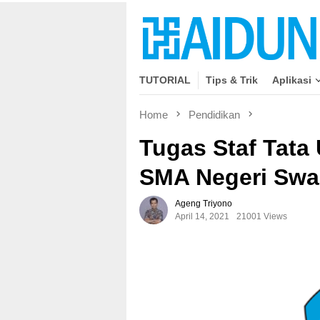
Skip
close
to
content
TUTORIAL
Tips & Trik
Aplikasi
Home
Pendidikan
Tugas Staf Tata
SMA Negeri Swa
Ageng Triyono
April 14, 2021
21001 Views