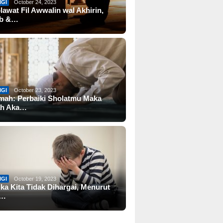
IGI
October 24, 2023
lawat Fil Awwalin wal Akhirin,
ab &…
IGI
October 23, 2023
mah: Perbaiki Sholatmu Maka
ah Aka…
IGI
October 19, 2023
ika Kita Tidak Dihargai, Menurut
a…