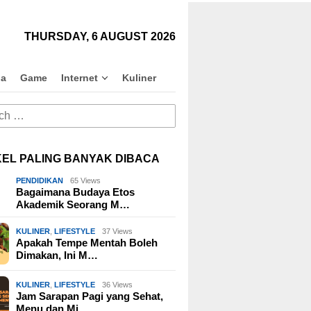
close
THURSDAY, 6 AUGUST 2026
na
Game
Internet
Kuliner
h
KEL PALING BANYAK DIBACA
PENDIDIKAN
65 Views
Bagaimana Budaya Etos
Akademik Seorang M…
KULINER
,
LIFESTYLE
37 Views
Apakah Tempe Mentah Boleh
Dimakan, Ini M…
KULINER
,
LIFESTYLE
36 Views
Jam Sarapan Pagi yang Sehat,
Menu dan Mi…