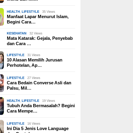
HEALTH
,
LIFESTYLE
35 Views
Manfaat Lapar Menurut Islam,
Begini Cara…
KESEHATAN
32 Views
Mata Katarak: Gejala, Penyebab
dan Cara …
LIFESTYLE
31 Views
10 Alasan Memilih Jurusan
Perhotelan, Ap…
LIFESTYLE
27 Views
Cara Bedain Converse Asli dan
Palsu, Mil…
HEALTH
,
LIFESTYLE
19 Views
Tubuh Anda Bermasalah? Begini
Cara Mempe…
LIFESTYLE
16 Views
Ini Dia 5 Jenis Love Language