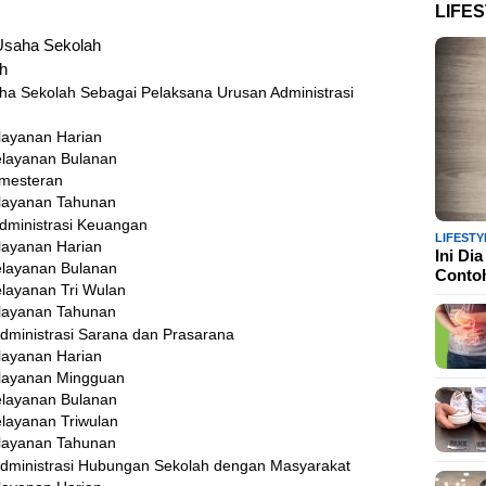
LIFE
Usaha Sekolah
h
aha Sekolah Sebagai Pelaksana Urusan Administrasi
layanan Harian
elayanan Bulanan
mesteran
layanan Tahunan
dministrasi Keuangan
LIFESTY
layanan Harian
Ini Di
elayanan Bulanan
Cont
elayanan Tri Wulan
layanan Tahunan
dministrasi Sarana dan Prasarana
layanan Harian
layanan Mingguan
elayanan Bulanan
elayanan Triwulan
layanan Tahunan
Administrasi Hubungan Sekolah dengan Masyarakat