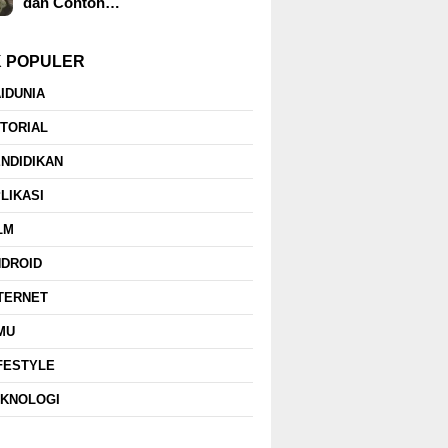
dan Contoh…
K POPULER
IDUNIA
TORIAL
NDIDIKAN
LIKASI
LM
NDROID
TERNET
MU
FESTYLE
EKNOLOGI