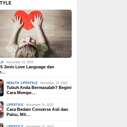
STYLE
LE
November 19, 2023
a 5 Jenis Love Language dan
oh…
HEALTH
,
LIFESTYLE
November 19, 2023
Tubuh Anda Bermasalah? Begini
Cara Mempe…
LIFESTYLE
November 15, 2023
Cara Bedain Converse Asli dan
Palsu, Mil…
LIFESTYLE
November 15, 2023