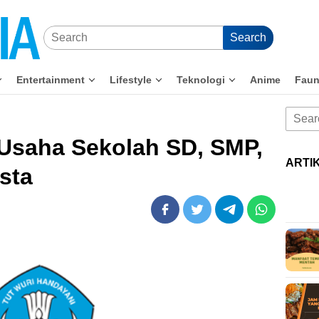
Search
Entertainment
Lifestyle
Teknologi
Anime
Fau
Searc
for:
 Usaha Sekolah SD, SMP,
ARTI
sta