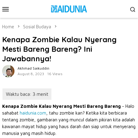
Skip
Mobile
to
Menu
content
Home
Sosial Budaya
Kenapa Zombie Kalau Nyerang
Mesti Bareng Bareng? Ini
Jawabannya!
Akhmad Saikuddin
August 8, 2023
16 Views
Kenapa Zombie Kalau Nyerang Mesti Bareng Bareng
- Halo
sahabat
haidunia.com
, tahu zombie kan? Ketika kita berbicara
tentang zombie, gambaran yang muncul dalam pikiran kita adalah
kawanan mayat hidup yang haus darah dan siap untuk menyerang
manusia yang masih hidup.