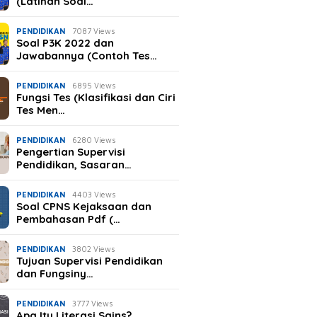
(Latihan Soal…
PENDIDIKAN
7087 Views
Soal P3K 2022 dan
Jawabannya (Contoh Tes…
PENDIDIKAN
6895 Views
Fungsi Tes (Klasifikasi dan Ciri
Tes Men…
PENDIDIKAN
6280 Views
Pengertian Supervisi
an keuangan Mayora
Cara Menghapus Daftar
Sering 
Pendidikan, Sasaran…
gkat Fantastis,
Transfer Rekening BCA
Wallet?
n Wajib Tahu!
Mobile Banking!
saat Be
PENDIDIKAN
4403 Views
Soal CPNS Kejaksaan dan
Pembahasan Pdf (…
PENDIDIKAN
3802 Views
Tujuan Supervisi Pendidikan
dan Fungsiny…
PENDIDIKAN
3777 Views
Apa Itu Literasi Sains?