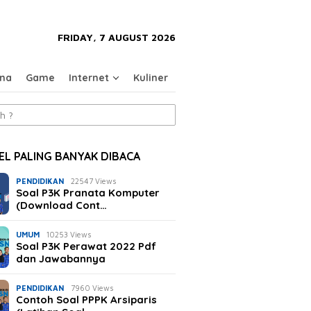
close
FRIDAY, 7 AUGUST 2026
na
Game
Internet
Kuliner
EL PALING BANYAK DIBACA
PENDIDIKAN
22547 Views
Soal P3K Pranata Komputer
(Download Cont…
UMUM
10253 Views
Soal P3K Perawat 2022 Pdf
dan Jawabannya
PENDIDIKAN
7960 Views
Contoh Soal PPPK Arsiparis