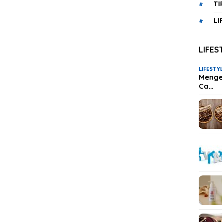
TI
LI
LIFES
LIFESTY
Mengen
Ca…