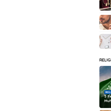
RELIG
REL
5 P
Mu