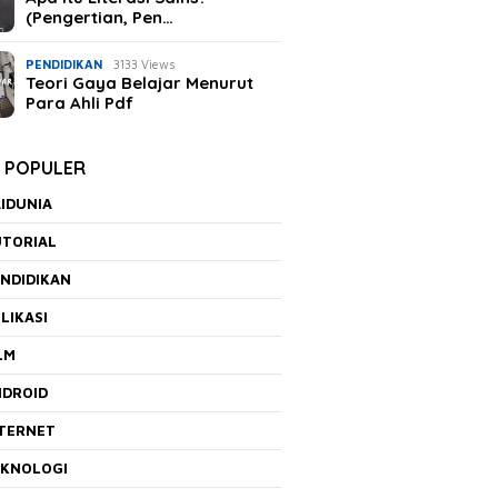
(Pengertian, Pen…
PENDIDIKAN
3133 Views
Teori Gaya Belajar Menurut
Para Ahli Pdf
K POPULER
IDUNIA
UTORIAL
NDIDIKAN
LIKASI
LM
NDROID
NTERNET
EKNOLOGI