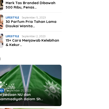
Merk Tas Branded Dibawah
500 Ribu, Penas…
LIFESTYLE
September 5, 2023
30 Parfum Pria Tahan Lama
Disukai Wanita…
LIFESTYLE
September 2, 2023
15+ Cara Menjawab Kelebihan
& Kekur…
I
IGI
September 21, 2023
erbedaan NU dan
hammadiyah dalam Sh…