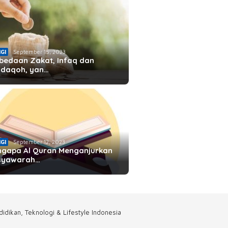
IGI
September 15, 2023
bedaan Zakat, Infaq dan
daqoh, yan…
IGI
September 12, 2023
gapa Al Quran Menganjurkan
syawarah…
idikan, Teknologi & Lifestyle Indonesia