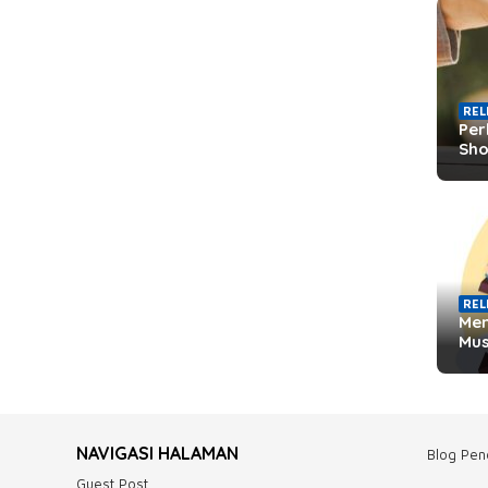
REL
Per
Sho
REL
Men
Mu
NAVIGASI HALAMAN
Blog Pend
Guest Post