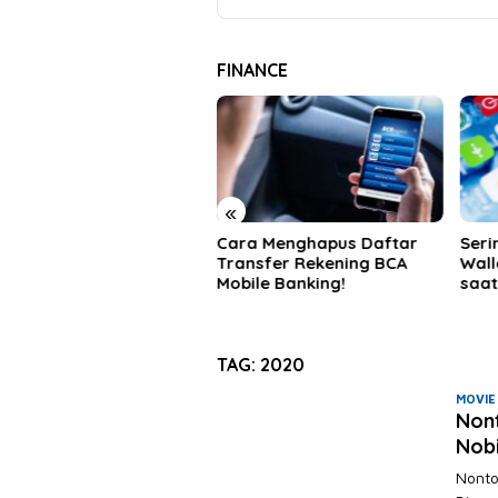
FINANCE
«
ra Menghapus Daftar
Sering Bayar Pakai Digital
Peng
ansfer Rekening BCA
Wallet? Ini 5 Tips Aman
Pem
ile Banking!
saat Bertransaksi
Meng
Pem
TAG:
2020
MOVIE
Non
Nobi
Nonto