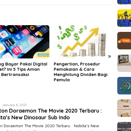
»
ertian, Prosedur
Beberapa Rekomendasi
Lapor
akaian & Cara
Pilihan Produk Dana
Menin
hitung Dividen Bagi
Pensiun
Kalia
ula
Deany
January 4, 2021
ton Doraemon The Movie 2020 Terbaru :
Januarta
Putra
ta’s New Dinosaur Sub Indo
n Doraemon The Movie 2020 Terbaru : Nobita’s New