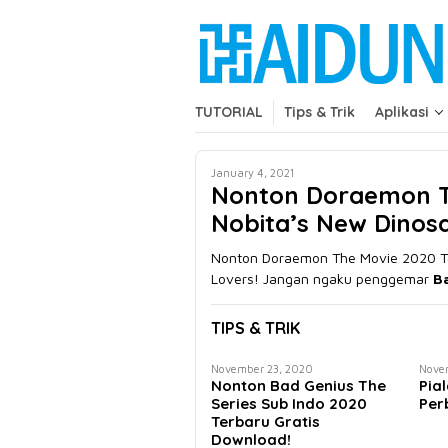
Skip
close
to
content
TUTORIAL
Tips & Trik
Aplikasi
January 4, 2021
Nonton Doraemon Th
Nobita’s New Dinos
Nonton Doraemon The Movie 2020 Te
Lovers! Jangan ngaku penggemar
B
TIPS & TRIK
November 23, 2020
Nove
Nonton Bad Genius The
Pia
Series Sub Indo 2020
Per
Terbaru Gratis
Download!