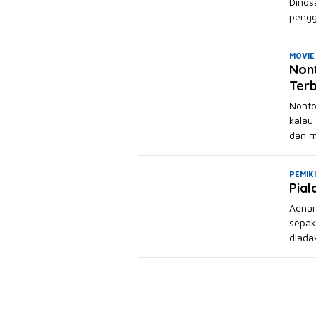
Dinos
pengg
MOVIE
Nont
Terb
Nonto
kalau
dan m
PEMIK
Pial
Adnan
sepak
diada