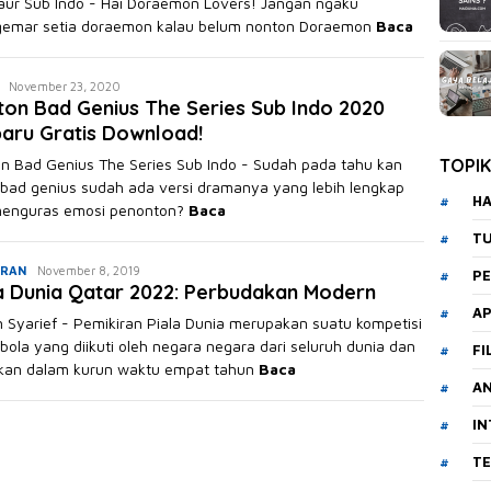
aur Sub Indo - Hai Doraemon Lovers! Jangan ngaku
emar setia doraemon kalau belum nonton Doraemon
Baca
Akhmad
November 23, 2020
on Bad Genius The Series Sub Indo 2020
Saikuddin
aru Gratis Download!
n Bad Genius The Series Sub Indo - Sudah pada tahu kan
TOPI
 bad genius sudah ada versi dramanya yang lebih lengkap
HA
enguras emosi penonton?
Baca
T
Akhmad
IRAN
November 8, 2019
PE
a Dunia Qatar 2022: Perbudakan Modern
Saikuddin
AP
 Syarief - Pemikiran Piala Dunia merupakan suatu kompetisi
bola yang diikuti oleh negara negara dari seluruh dunia dan
FI
kan dalam kurun waktu empat tahun
Baca
A
I
T