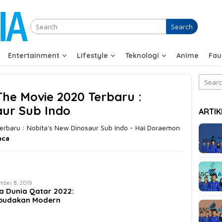
Search
Entertainment
Lifestyle
Teknologi
Anime
Fau
Search
for:
e Movie 2020 Terbaru :
aur Sub Indo
ARTIK
rbaru : Nobita's New Dinosaur Sub Indo - Hai Doraemon
aca
mber 8, 2019
la Dunia Qatar 2022:
budakan Modern