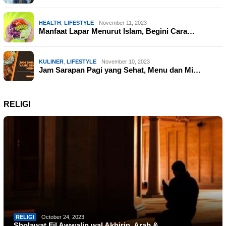
HEALTH
,
LIFESTYLE
November 11, 2023
Manfaat Lapar Menurut Islam, Begini Cara…
KULINER
,
LIFESTYLE
November 10, 2023
Jam Sarapan Pagi yang Sehat, Menu dan Mi…
RELIGI
RELIGI
October 24, 2023
Sholawat Fil Awwalin wal Akhirin, Arab &…