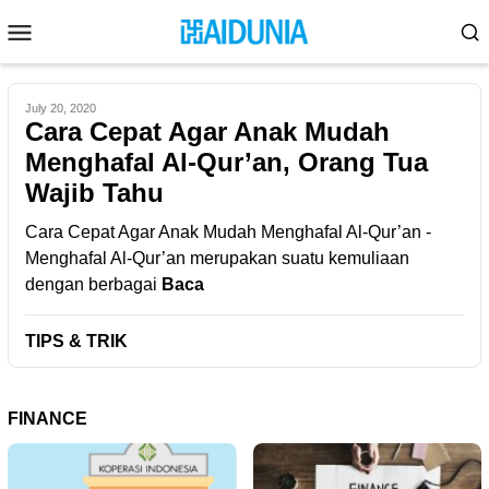
Skip
Mobile
to
Menu
content
July 20, 2020
Cara Cepat Agar Anak Mudah
Menghafal Al-Qur’an, Orang Tua
Wajib Tahu
Cara Cepat Agar Anak Mudah Menghafal Al-Qur’an -
Menghafal Al-Qur’an merupakan suatu kemuliaan
dengan berbagai
Baca
TIPS & TRIK
FINANCE