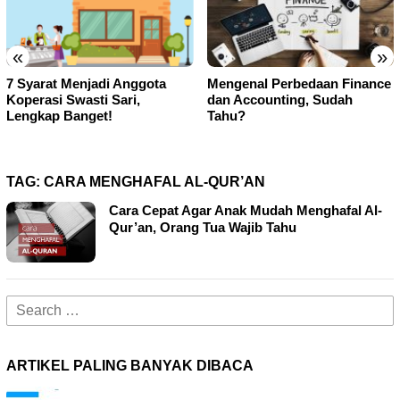
«
»
Mengenal Perbedaan Finance
Cara Menghapus Daftar
dan Accounting, Sudah
Transfer Rekening BCA
Tahu?
Mobile Banking!
TAG:
CARA MENGHAFAL AL-QUR’AN
Cara Cepat Agar Anak Mudah Menghafal Al-
Qur’an, Orang Tua Wajib Tahu
Search
for:
ARTIKEL PALING BANYAK DIBACA