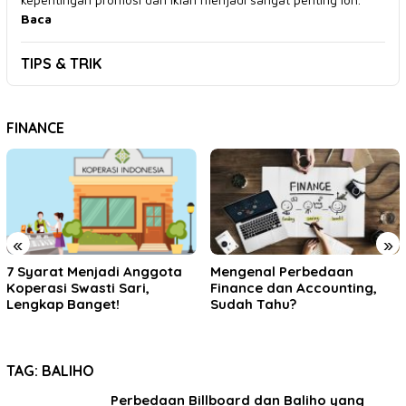
Baca
TIPS & TRIK
FINANCE
«
»
Mengenal Perbedaan
Cara Menghapus Daftar
Finance dan Accounting,
Transfer Rekening BCA
Sudah Tahu?
Mobile Banking!
TAG:
BALIHO
Perbedaan Billboard dan Baliho yang