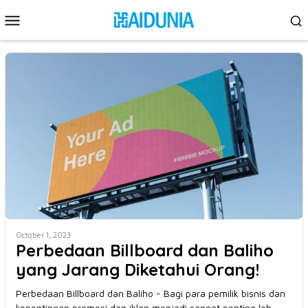
Skip
Mobile
to
Menu
content
October 1, 2023
Perbedaan Billboard dan Baliho
yang Jarang Diketahui Orang!
Perbedaan Billboard dan Baliho - Bagi para pemilik bisnis dan
kepentingan promosi dan iklan menjadi sangat penting loh.