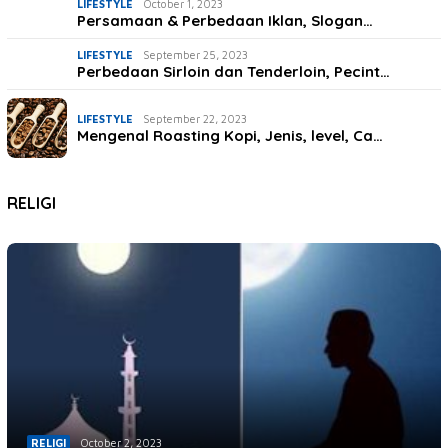
LIFESTYLE
October 1, 2023
Persamaan & Perbedaan Iklan, Slogan…
LIFESTYLE
September 25, 2023
Perbedaan Sirloin dan Tenderloin, Pecint…
LIFESTYLE
September 22, 2023
Mengenal Roasting Kopi, Jenis, level, Ca…
RELIGI
October 3, 2023
RELIGI
October 2, 2023
4 Syair Rabiah Al Adawiyah, Bikin Hati G…
RELIGI
5 Keutamaan Membaca Manaqib Siti Khadija…
RELIGI
October 2, 2023