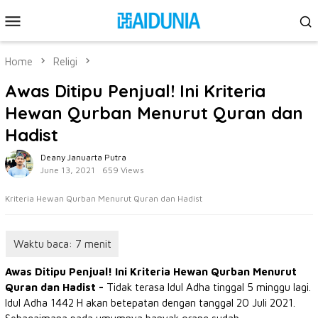
Skip
Mobile
to
Menu
content
Home
Religi
Awas Ditipu Penjual! Ini Kriteria
Hewan Qurban Menurut Quran dan
Hadist
Deany Januarta Putra
June 13, 2021
659 Views
Kriteria Hewan Qurban Menurut Quran dan Hadist
Awas Ditipu Penjual! Ini Kriteria Hewan Qurban Menurut
Quran dan Hadist -
Tidak terasa Idul Adha tinggal 5 minggu lagi.
Idul Adha 1442 H akan betepatan dengan tanggal 20 Juli 2021.