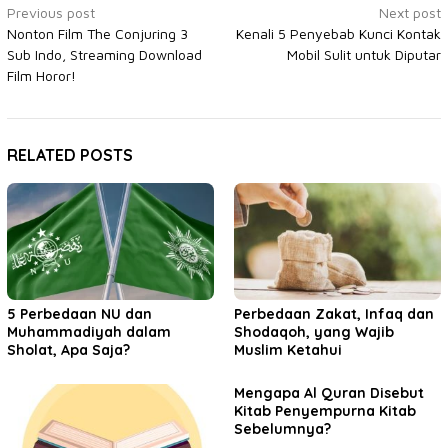
Post
Previous post
Next post
Nonton Film The Conjuring 3
Kenali 5 Penyebab Kunci Kontak
navigation
Sub Indo, Streaming Download
Mobil Sulit untuk Diputar
Film Horor!
RELATED POSTS
5 Perbedaan NU dan
Perbedaan Zakat, Infaq dan
Muhammadiyah dalam
Shodaqoh, yang Wajib
Sholat, Apa Saja?
Muslim Ketahui
Mengapa Al Quran Disebut
Kitab Penyempurna Kitab
Sebelumnya?