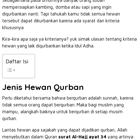
Sebagaimana pada umumnya banyak orang sudah
mempersiapkan kambing, domba atau sapi yang ingin
diqurbankan nanti. Tapi tahukah kamu tidak semua hewan
tersebut dapat dikurbankan karena ada syarat dan kriteria
khususnya.
Kira-kira apa saja ya kriterianya? yuk simak ulasan tentang kriteria
hewan yang laik diqurbankan ketika Idul Adha.
Daftar Isi
Jenis Hewan Qurban
Perlu diketahui bersama bahwa berqurban adalah sunnah, karena
tidak semua orang dapat berqurban. Maka bagi muslim yang
mampu, alangkah baiknya untuk berqurban di setiap musim
qurban.
Lantas hewan apa sajakah yang dapat dijadikan qurban, Allah
menyebutkan dalam Quran
surat Al-Hajj ayat 34
yang artinya: