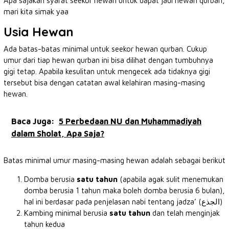
Apa sajakah syarat seekor hewan untuk dapat jadi hewan qurban,
mari kita simak yaa
Usia Hewan
Ada batas-batas minimal untuk seekor hewan qurban. Cukup
umur dari tiap hewan qurban ini bisa dilihat dengan tumbuhnya
gigi tetap. Apabila kesulitan untuk mengecek ada tidaknya gigi
tersebut bisa dengan catatan awal kelahiran masing-masing
hewan.
Baca Juga:
5 Perbedaan NU dan Muhammadiyah
dalam Sholat, Apa Saja?
Batas minimal umur masing-masing hewan adalah sebagai berikut
Domba berusia
satu tahun
(apabila agak sulit menemukan
domba berusia 1 tahun maka boleh domba berusia 6 bulan),
hal ini berdasar pada penjelasan nabi tentang jadza’ (الجذع)
Kambing minimal berusia
satu tahun
dan telah menginjak
tahun kedua