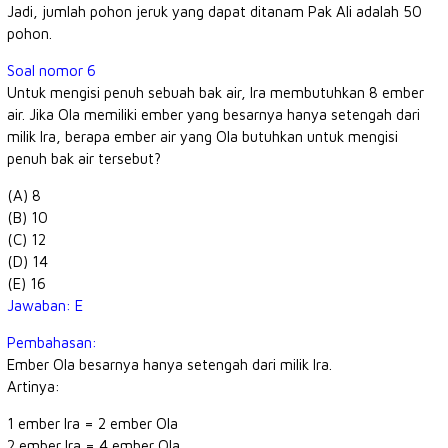
Jadi, jumlah pohon jeruk yang dapat ditanam Pak Ali adalah 50
pohon.
Soal nomor 6
Untuk mengisi penuh sebuah bak air, Ira membutuhkan 8 ember
air. Jika Ola memiliki ember yang besarnya hanya setengah dari
milik Ira, berapa ember air yang Ola butuhkan untuk mengisi
penuh bak air tersebut?
(A) 8
(B) 10
(C) 12
(D) 14
(E) 16
Jawaban: E
Pembahasan:
Ember Ola besarnya hanya setengah dari milik Ira.
Artinya:
1 ember Ira = 2 ember Ola
2 ember Ira = 4 ember Ola