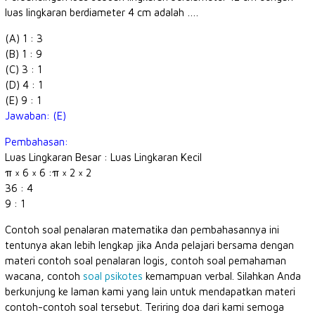
luas lingkaran berdiameter 4 cm adalah ….
(A) 1 : 3
(B) 1 : 9
(C) 3 : 1
(D) 4 : 1
(E) 9 : 1
Jawaban: (E)
Pembahasan:
Luas Lingkaran Besar : Luas Lingkaran Kecil
π × 6 × 6 :π × 2 × 2
36 : 4
9 : 1
Contoh soal penalaran matematika dan pembahasannya ini
tentunya akan lebih lengkap jika Anda pelajari bersama dengan
materi contoh soal penalaran logis, contoh soal pemahaman
wacana, contoh
soal psikotes
kemampuan verbal. Silahkan Anda
berkunjung ke laman kami yang lain untuk mendapatkan materi
contoh-contoh soal tersebut. Teriring doa dari kami semoga