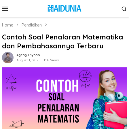
Skip
Mobile
to
Menu
content
Home
Pendidikan
Contoh Soal Penalaran Matematika
dan Pembahasannya Terbaru
Ageng Triyono
August 1, 2023
116 Views