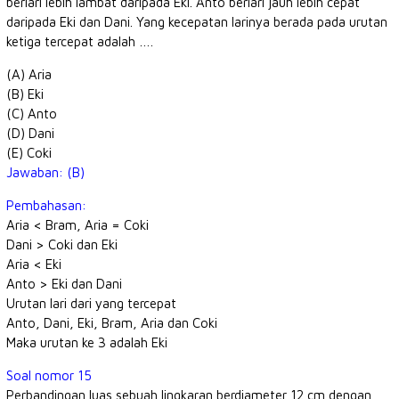
berlari lebih lambat daripada Eki. Anto berlari jauh lebih cepat
daripada Eki dan Dani. Yang kecepatan larinya berada pada urutan
ketiga tercepat adalah ….
(A) Aria
(B) Eki
(C) Anto
(D) Dani
(E) Coki
Jawaban: (B)
Pembahasan:
Aria < Bram, Aria = Coki
Dani > Coki dan Eki
Aria < Eki
Anto > Eki dan Dani
Urutan lari dari yang tercepat
Anto, Dani, Eki, Bram, Aria dan Coki
Maka urutan ke 3 adalah Eki
Soal nomor 15
Perbandingan luas sebuah lingkaran berdiameter 12 cm dengan