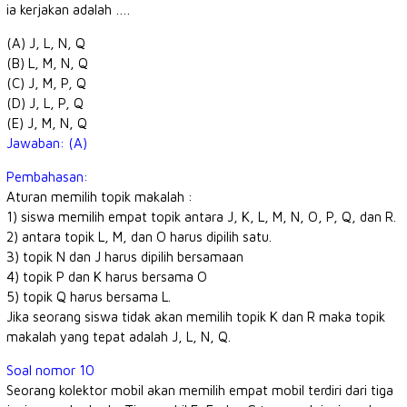
ia kerjakan adalah ….
(A) J, L, N, Q
(B) L, M, N, Q
(C) J, M, P, Q
(D) J, L, P, Q
(E) J, M, N, Q
Jawaban: (A)
Pembahasan:
Aturan memilih topik makalah :
1) siswa memilih empat topik antara J, K, L, M, N, O, P, Q, dan R.
2) antara topik L, M, dan O harus dipilih satu.
3) topik N dan J harus dipilih bersamaan
4) topik P dan K harus bersama O
5) topik Q harus bersama L.
Jika seorang siswa tidak akan memilih topik K dan R maka topik
makalah yang tepat adalah J, L, N, Q.
Soal nomor 10
Seorang kolektor mobil akan memilih empat mobil terdiri dari tiga