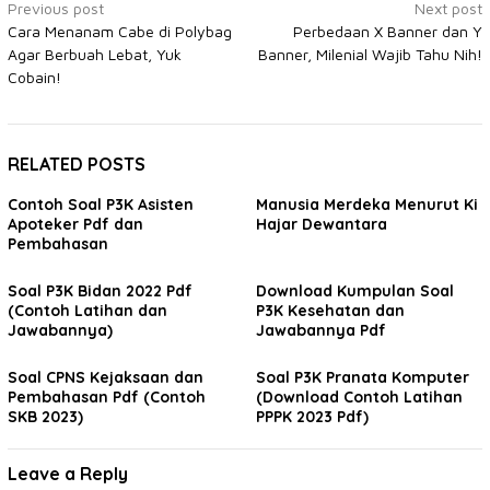
Post
Previous post
Next post
Cara Menanam Cabe di Polybag
Perbedaan X Banner dan Y
navigation
Agar Berbuah Lebat, Yuk
Banner, Milenial Wajib Tahu Nih!
Cobain!
RELATED POSTS
Contoh Soal P3K Asisten
Manusia Merdeka Menurut Ki
Apoteker Pdf dan
Hajar Dewantara
Pembahasan
Soal P3K Bidan 2022 Pdf
Download Kumpulan Soal
(Contoh Latihan dan
P3K Kesehatan dan
Jawabannya)
Jawabannya Pdf
Soal CPNS Kejaksaan dan
Soal P3K Pranata Komputer
Pembahasan Pdf (Contoh
(Download Contoh Latihan
SKB 2023)
PPPK 2023 Pdf)
Leave a Reply