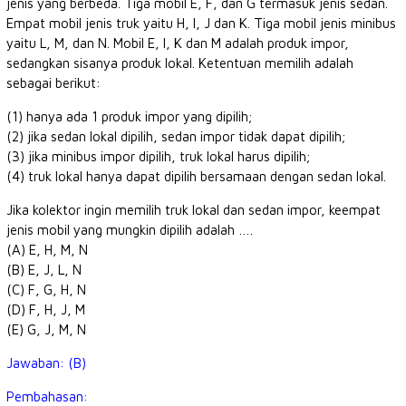
jenis yang berbeda. Tiga mobil E, F, dan G termasuk jenis sedan.
Empat mobil jenis truk yaitu H, I, J dan K. Tiga mobil jenis minibus
yaitu L, M, dan N. Mobil E, I, K dan M adalah produk impor,
sedangkan sisanya produk lokal. Ketentuan memilih adalah
sebagai berikut:
(1) hanya ada 1 produk impor yang dipilih;
(2) jika sedan lokal dipilih, sedan impor tidak dapat dipilih;
(3) jika minibus impor dipilih, truk lokal harus dipilih;
(4) truk lokal hanya dapat dipilih bersamaan dengan sedan lokal.
Jika kolektor ingin memilih truk lokal dan sedan impor, keempat
jenis mobil yang mungkin dipilih adalah ….
(A) E, H, M, N
(B) E, J, L, N
(C) F, G, H, N
(D) F, H, J, M
(E) G, J, M, N
Jawaban: (B)
Pembahasan: