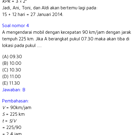
KPK
= 3 × 2²
Jadi, Ani, Toni, dan Aldi akan bertemu lagi pada:
15 + 12 hari = 27 Januari 2014.
Soal nomor 4
A mengendarai mobil dengan kecepatan 90 km/jam dengan jarak
tempuh 225 km. Jika A berangkat pukul 07.30 maka akan tiba di
lokasi pada pukul ….
(A) 09.30
(B) 10.00
(C) 10.30
(D) 11.00
(E) 11.30
Jawaban: B
Pembahasan:
V
= 90km/jam
S
= 225 km
t
=
S
/
V
= 225/90
= 2,4 jam