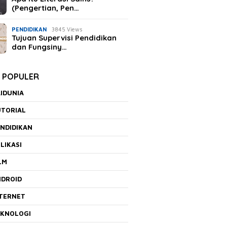
(Pengertian, Pen…
rapa Rekomendasi
Laporan keuangan Mayora
Menge
han Produk Dana
Meningkat Fantastis,
Financ
iun
Kalian Wajib Tahu!
Sudah
PENDIDIKAN
3845 Views
Tujuan Supervisi Pendidikan
dan Fungsiny…
K POPULER
IDUNIA
UTORIAL
NDIDIKAN
LIKASI
LM
NDROID
NTERNET
EKNOLOGI