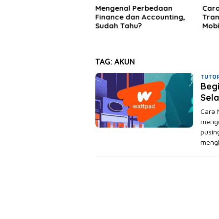
engenal Perbedaan
Cara Menghapus Daftar
Ser
nance dan Accounting,
Transfer Rekening BCA
Wal
udah Tahu?
Mobile Banking!
saa
TAG:
AKUN
TUTOR
Beg
Sela
Cara 
mengg
pusin
meng