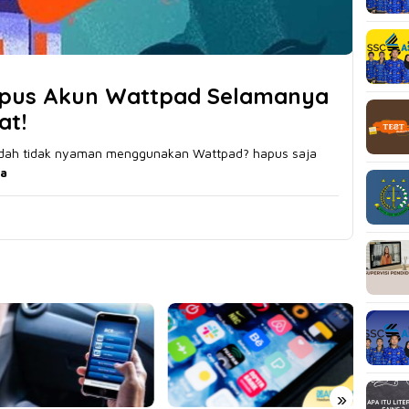
apus Akun Wattpad Selamanya
at!
dah tidak nyaman menggunakan Wattpad? hapus saja
a
»