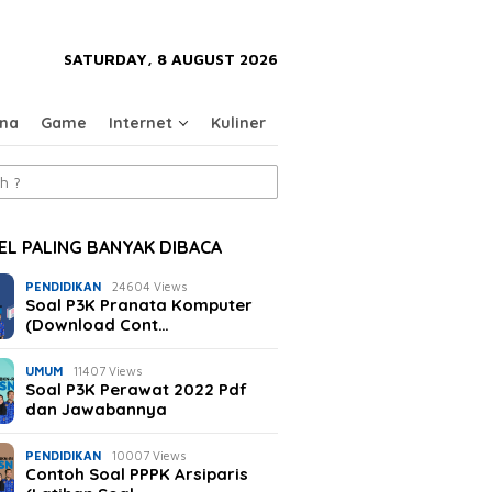
close
SATURDAY, 8 AUGUST 2026
na
Game
Internet
Kuliner
EL PALING BANYAK DIBACA
PENDIDIKAN
24604 Views
Soal P3K Pranata Komputer
(Download Cont…
UMUM
11407 Views
Soal P3K Perawat 2022 Pdf
dan Jawabannya
PENDIDIKAN
10007 Views
Contoh Soal PPPK Arsiparis