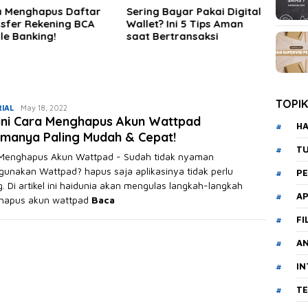
ing Bayar Pakai Digital
Pengertian, Prosedur
Bebe
let? Ini 5 Tips Aman
Pemakaian & Cara
Pili
t Bertransaksi
Menghitung Dividen Bagi
Pens
Pemula
TOPI
Akhmad
IAL
May 18, 2022
ini Cara Menghapus Akun Wattpad
Saikuddin
HA
manya Paling Mudah & Cepat!
T
Menghapus Akun Wattpad - Sudah tidak nyaman
unakan Wattpad? hapus saja aplikasinya tidak perlu
PE
g. Di artikel ini haidunia akan mengulas langkah-langkah
AP
hapus akun wattpad
Baca
FI
A
I
T