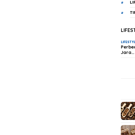
LI
TI
LIFES
LIFESTY
Perbe
Jara…