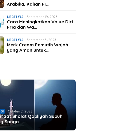
Arabika, Kalian Pi…
LIFESTYLE
September 19, 2023
Cara Meningkatkan Value Diri
Pria dan Wa…
LIFESTYLE
September 5, 2023
Merk Cream Pemutih Wajah
yang Aman untuk…
IGI
October 3, 2023
IGI
October 2, 2023
yair Rabiah Al Adawiyah, Bikin
Keutamaan Membaca Manaqib
i G…
I
i Khadija…
IGI
October 2, 2023
faat Sholat Qobliyah Subuh
ng Sanga…