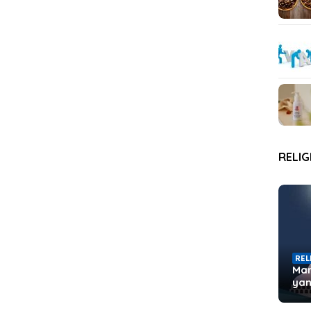
REL
REL
4 S
5 
Hat
RELIG
Sit
REL
Man
ya