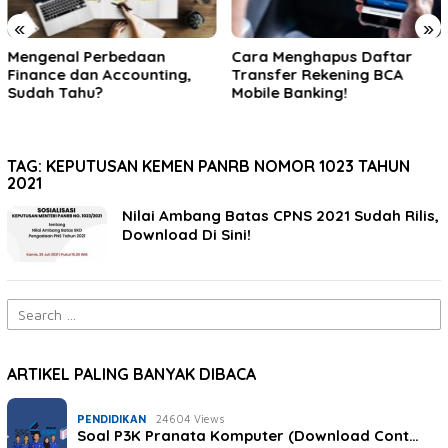
«
»
ngenal Perbedaan
Cara Menghapus Daftar
Se
nance dan Accounting,
Transfer Rekening BCA
Wa
dah Tahu?
Mobile Banking!
Be
TAG:
KEPUTUSAN KEMEN PANRB NOMOR 1023 TAHUN
2021
Nilai Ambang Batas CPNS 2021 Sudah Rilis,
Download Di Sini!
Search
for:
ARTIKEL PALING BANYAK DIBACA
PENDIDIKAN
24604 Views
Soal P3K Pranata Komputer (Download Cont…