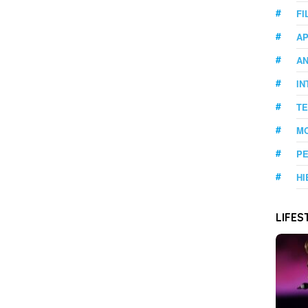
FI
AP
A
IN
T
M
PE
HI
LIFES