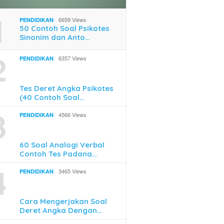
1
6659 Views
PENDIDIKAN
50 Contoh Soal Psikotes
Sinonim dan Anto…
2
6357 Views
PENDIDIKAN
Mengikuti Pelatihan
Cara Mudah Top Up Game
Begini 
ja di Skill Academy
Online Pakai QRIS
Terakhi
Tes Deret Angka Psikotes
Mudah 
(40 Contoh Soal…
3
4566 Views
PENDIDIKAN
60 Soal Analogi Verbal
Contoh Tes Padana…
4
3465 Views
PENDIDIKAN
Cara Mengerjakan Soal
Deret Angka Dengan…