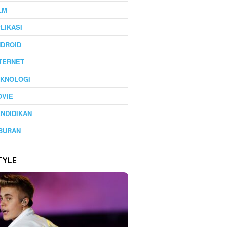
LM
LIKASI
NDROID
TERNET
EKNOLOGI
OVIE
NDIDIKAN
BURAN
TYLE