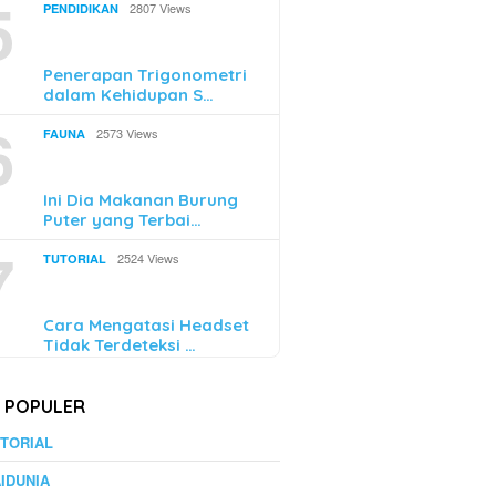
5
2807 Views
PENDIDIKAN
Penerapan Trigonometri
dalam Kehidupan S…
6
2573 Views
FAUNA
Ini Dia Makanan Burung
Puter yang Terbai…
7
2524 Views
TUTORIAL
Cara Mengatasi Headset
Tidak Terdeteksi …
K POPULER
TORIAL
IDUNIA