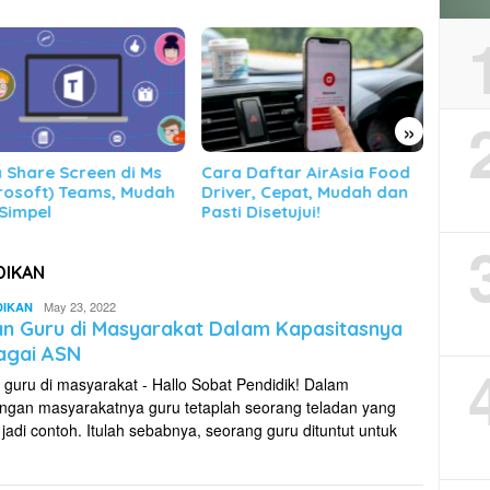
»
 Share Screen di Ms
Cara Daftar AirAsia Food
Cara 
rosoft) Teams, Mudah
Driver, Cepat, Mudah dan
Praker
Simpel
Pasti Disetujui!
DIKAN
Ageng
May 23, 2022
DIKAN
Triyono
n Guru di Masyarakat Dalam Kapasitasnya
agai ASN
 guru di masyarakat - Hallo Sobat Pendidik! Dalam
ungan masyarakatnya guru tetaplah seorang teladan yang
 jadi contoh. Itulah sebabnya, seorang guru dituntut untuk