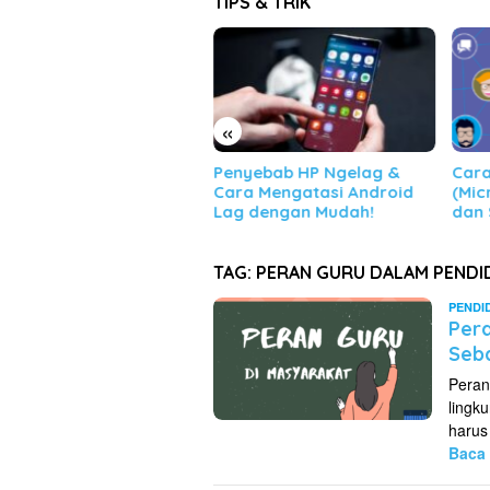
TIPS & TRIK
«
gini Cara Menghapus
Penyebab HP Ngelag &
Cara
un Wattpad Selamanya
Cara Mengatasi Android
(Mic
ling Mudah & Cepat!
Lag dengan Mudah!
dan 
TAG:
PERAN GURU DALAM PENDI
PENDI
Pera
Seb
Peran
lingk
harus
Baca