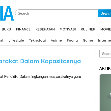
Searc
BUKU
FINANCE
KESEHATAN
MOTIVASI
KULINER
MOVIE
nt
Lifestyle
Teknologi
Anime
Fauna
Game
Interne
Search
for:
arakat Dalam Kapasitasnya
ARTIK
bat Pendidik! Dalam lingkungan masyarakatnya guru