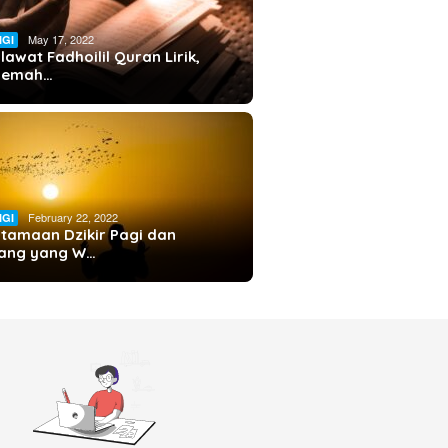
May 17, 2022
IGI
lawat Fadhoilil Quran Lirik,
rjemah…
February 22, 2022
IGI
tamaan Dzikir Pagi dan
ang yang W…