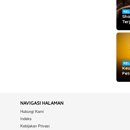
REL
Sho
Te
REL
Keu
Pet
NAVIGASI HALAMAN
Hubungi Kami
Indeks
Kebijakan Privasi