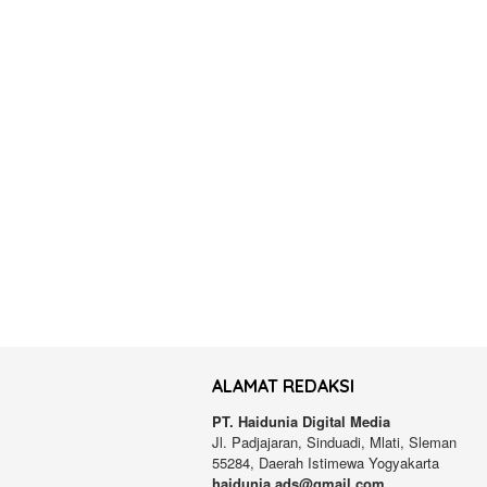
ALAMAT REDAKSI
PT. Haidunia Digital Media
Jl. Padjajaran, Sinduadi, Mlati, Sleman
55284, Daerah Istimewa Yogyakarta
haidunia.ads@gmail.com