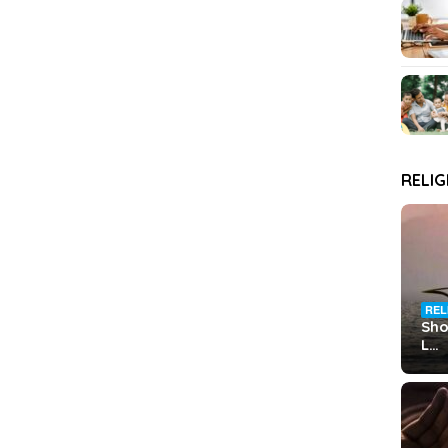
RELIG
REL
Sho
L…