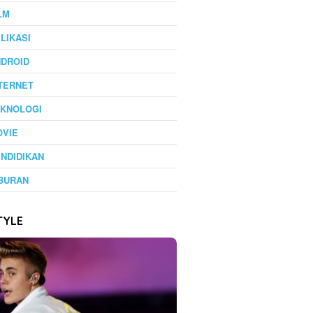
LM
LIKASI
NDROID
TERNET
EKNOLOGI
OVIE
NDIDIKAN
BURAN
TYLE