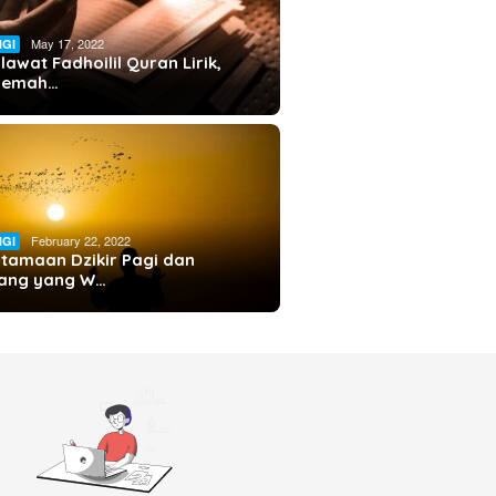
May 17, 2022
IGI
lawat Fadhoilil Quran Lirik,
rjemah…
February 22, 2022
IGI
tamaan Dzikir Pagi dan
ang yang W…