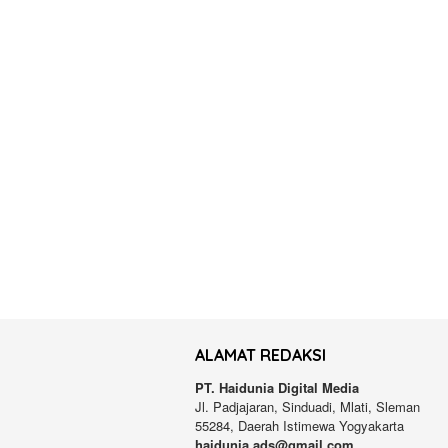
ALAMAT REDAKSI
PT. Haidunia Digital Media
Jl. Padjajaran, Sinduadi, Mlati, Sleman
55284, Daerah Istimewa Yogyakarta
haidunia.ads@gmail.com