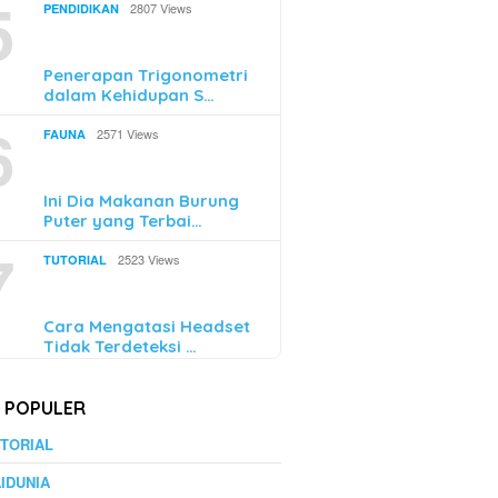
5
2807 Views
PENDIDIKAN
Penerapan Trigonometri
dalam Kehidupan S…
6
2571 Views
FAUNA
Ini Dia Makanan Burung
Puter yang Terbai…
7
2523 Views
TUTORIAL
Cara Mengatasi Headset
Tidak Terdeteksi …
K POPULER
TORIAL
IDUNIA