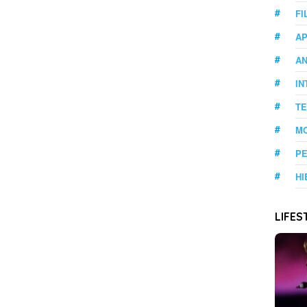
FI
AP
A
IN
T
M
PE
HI
LIFES