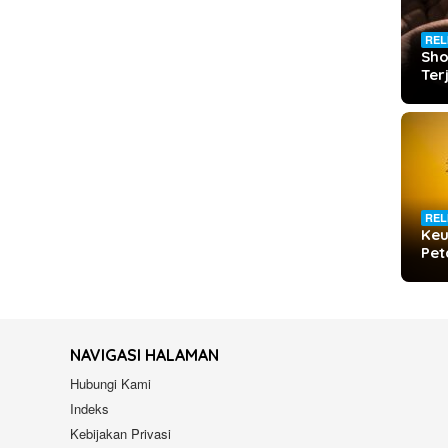
REL
Sho
Te
REL
Keu
Pet
NAVIGASI HALAMAN
Hubungi Kami
Indeks
Kebijakan Privasi