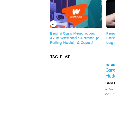
«
gini Cara Menghapus
Penyebab HP Ngelag &
Cara
un Wattpad Selamanya
Cara Mengatasi Android
(Mic
ling Mudah & Cepat!
Lag dengan Mudah!
dan 
TAG:
PLAT
TUTOR
Cara
Mud
Cara 
anda 
dan m