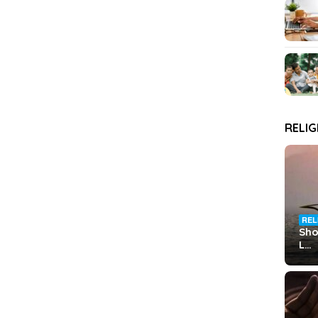
RELIG
REL
Sho
L…