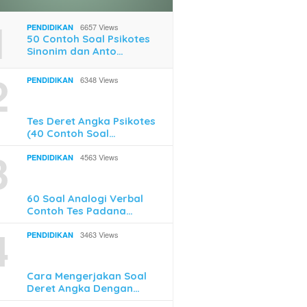
1
6657 Views
PENDIDIKAN
50 Contoh Soal Psikotes
Sinonim dan Anto…
2
6348 Views
PENDIDIKAN
Mengikuti Pelatihan
Cara Mudah Top Up Game
Begini 
ja di Skill Academy
Online Pakai QRIS
Terakhi
Mudah 
Tes Deret Angka Psikotes
(40 Contoh Soal…
3
4563 Views
PENDIDIKAN
60 Soal Analogi Verbal
Contoh Tes Padana…
4
3463 Views
PENDIDIKAN
Cara Mengerjakan Soal
Deret Angka Dengan…