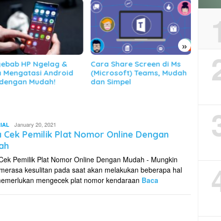
»
 Share Screen di Ms
Cara Daftar AirAsia Food
Cara 
rosoft) Teams, Mudah
Driver, Cepat, Mudah dan
Praker
Simpel
Pasti Disetujui!
Deany
January 20, 2021
IAL
Januarta
 Cek Pemilik Plat Nomor Online Dengan
Putra
ah
Cek Pemilik Plat Nomor Online Dengan Mudah - Mungkin
merasa kesulitan pada saat akan melakukan beberapa hal
emerlukan mengecek plat nomor kendaraan
Baca