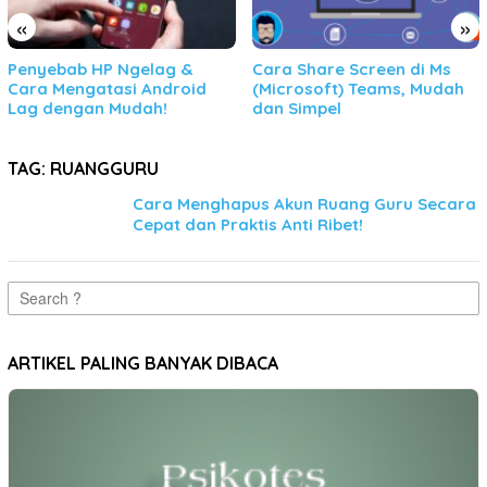
«
»
Penyebab HP Ngelag &
Cara Share Screen di Ms
Cara Mengatasi Android
(Microsoft) Teams, Mudah
Lag dengan Mudah!
dan Simpel
TAG:
RUANGGURU
Cara Menghapus Akun Ruang Guru Secara
Cepat dan Praktis Anti Ribet!
Search
for:
ARTIKEL PALING BANYAK DIBACA