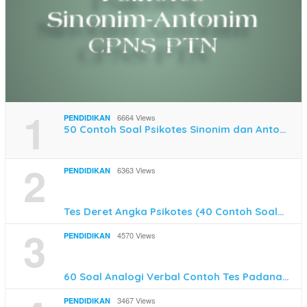
1
6664 Views
PENDIDIKAN
50 Contoh Soal Psikotes Sinonim dan Anto…
2
6363 Views
PENDIDIKAN
Tes Deret Angka Psikotes (40 Contoh Soal…
3
4570 Views
PENDIDIKAN
60 Soal Analogi Verbal Contoh Tes Padana…
3467 Views
PENDIDIKAN