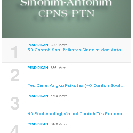
1
6661 Views
PENDIDIKAN
50 Contoh Soal Psikotes Sinonim dan Anto…
2
6361 Views
PENDIDIKAN
Tes Deret Angka Psikotes (40 Contoh Soal…
3
4569 Views
PENDIDIKAN
60 Soal Analogi Verbal Contoh Tes Padana…
4
3466 Views
PENDIDIKAN