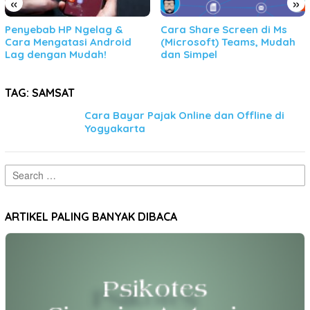
«
»
Penyebab HP Ngelag &
Cara Share Screen di Ms
Cara Mengatasi Android
(Microsoft) Teams, Mudah
Lag dengan Mudah!
dan Simpel
TAG:
SAMSAT
Cara Bayar Pajak Online dan Offline di
Yogyakarta
Search
for:
ARTIKEL PALING BANYAK DIBACA