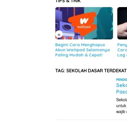
TIPS & TRIK
«
gini Cara Menghapus
Penyebab HP Ngelag &
Cara
un Wattpad Selamanya
Cara Mengatasi Android
(Mic
ling Mudah & Cepat!
Lag dengan Mudah!
dan 
TAG:
SEKOLAH DASAR TERDEKAT
PENDI
Seko
Pasa
Sekol
untuk
wajib