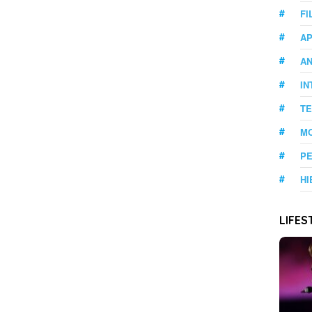
FI
AP
A
IN
T
M
PE
HI
LIFES