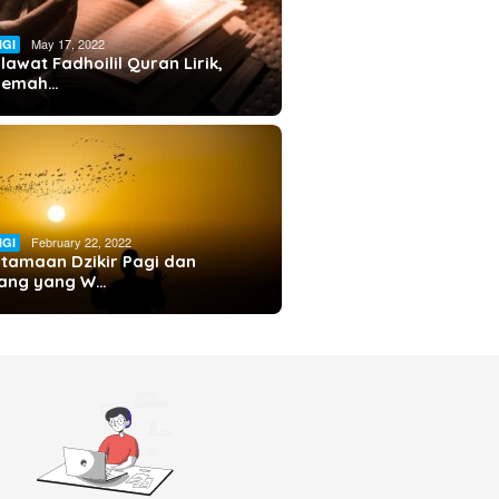
May 17, 2022
IGI
lawat Fadhoilil Quran Lirik,
rjemah…
February 22, 2022
IGI
tamaan Dzikir Pagi dan
ang yang W…