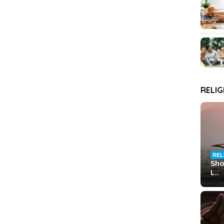
RELIG
REL
Sho
L…