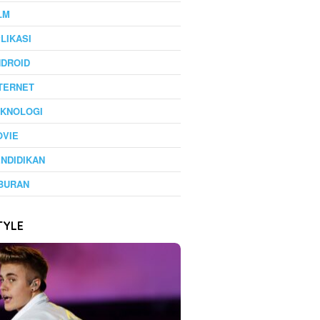
LM
LIKASI
NDROID
TERNET
EKNOLOGI
OVIE
NDIDIKAN
BURAN
TYLE