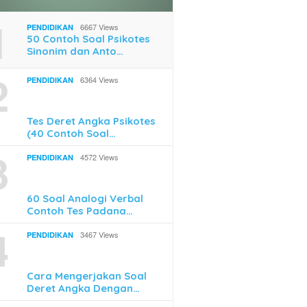
1
6667 Views
PENDIDIKAN
50 Contoh Soal Psikotes
Sinonim dan Anto…
2
6364 Views
PENDIDIKAN
Mengikuti Pelatihan
Cara Mudah Top Up Game
Begini 
ja di Skill Academy
Online Pakai QRIS
Terakhi
Tes Deret Angka Psikotes
Mudah 
(40 Contoh Soal…
3
4572 Views
PENDIDIKAN
60 Soal Analogi Verbal
Contoh Tes Padana…
4
3467 Views
PENDIDIKAN
Cara Mengerjakan Soal
Deret Angka Dengan…