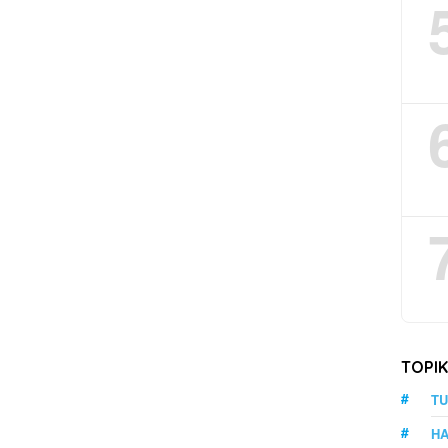
TOPI
TU
HA