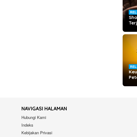
REL
Sho
Te
REL
Keu
Pet
NAVIGASI HALAMAN
Hubungi Kami
Indeks
Kebijakan Privasi