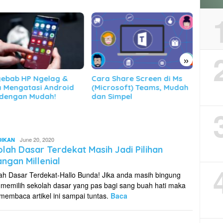
»
 Share Screen di Ms
Cara Daftar AirAsia Food
Cara 
rosoft) Teams, Mudah
Driver, Cepat, Mudah dan
Praker
Simpel
Pasti Disetujui!
Ageng
June 20, 2020
DIKAN
Triyono
lah Dasar Terdekat Masih Jadi Pilihan
ngan Millenial
ah Dasar Terdekat-Hallo Bunda! Jika anda masih bingung
 memilih sekolah dasar yang pas bagi sang buah hati maka
 membaca artikel ini sampai tuntas.
Baca