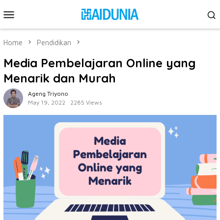
Skip
Mobile
to
Menu
content
Home
Pendidikan
Media Pembelajaran Online yang
Menarik dan Murah
Ageng Triyono
May 19, 2022
2285 Views